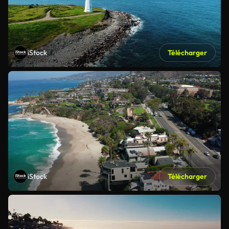
iStock
Télécharger
iStock
Télécharger