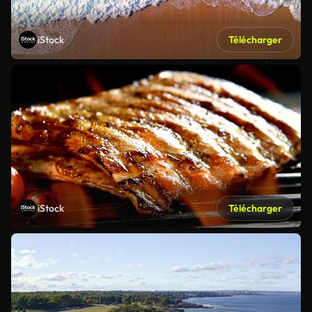
iStock
Télécharger
iStock
Télécharger