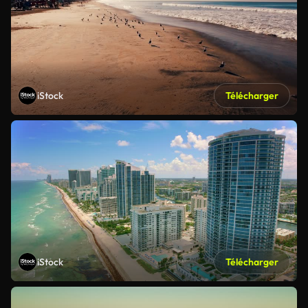
iStock
Télécharger
iStock
Télécharger