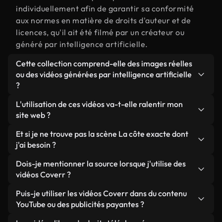
individuellement afin de garantir sa conformité
aux normes en matière de droits d'auteur et de
licences, qu'il ait été filmé par un créateur ou
généré par intelligence artificielle.
Cette collection comprend-elle des images réelles
ou des vidéos générées par intelligence artificielle
?
Les deux. Il s'agit d'une bibliothèque hybride
L'utilisation de ces vidéos va-t-elle ralentir mon
composée de véritables images filmées par des
site web ?
humains et liées à La côte, ainsi que de vidéos
Sauf si vous choisissez nos versions optimisées.
Et si je ne trouve pas la scène La côte exacte dont
générées par IA. Chaque vidéo est clairement
Nous proposons des formats légers, prêts pour le
j'ai besoin ?
identifiée afin que vous sachiez toujours ce que
web et conçus pour une utilisation en arrière-plan :
vous utilisez.
Vous pouvez en créer une instantanément avec
Dois-je mentionner la source lorsque j'utilise des
ils conservent une qualité élevée tout en
Coverr AI Studio. Il vous suffit de décrire la scène,
vidéos Coverr ?
minimisant les temps de chargement et en
par exemple « La côte au coucher du soleil », et le
améliorant des indicateurs comme le LCP.
Aucune attribution n'est requise. Toutes les vidéos
Puis-je utiliser les vidéos Coverr dans du contenu
Studio générera en quelques secondes une vidéo
de notre bibliothèque sont libres de droits et
YouTube ou des publicités payantes ?
personnalisée conforme à nos normes de licence.
peuvent être utilisées sans mentionner l'auteur,
Oui. Toutes les séquences vidéo de Coverr peuvent