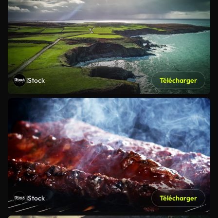
iStock
Télécharger
iStock
Télécharger