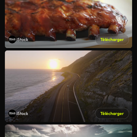
iStock
Télécharger
iStock
Télécharger