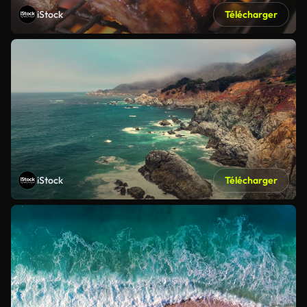
iStock
Télécharger
iStock
Télécharger