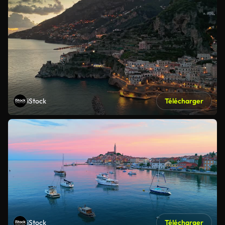
iStock
Télécharger
iStock
Télécharger