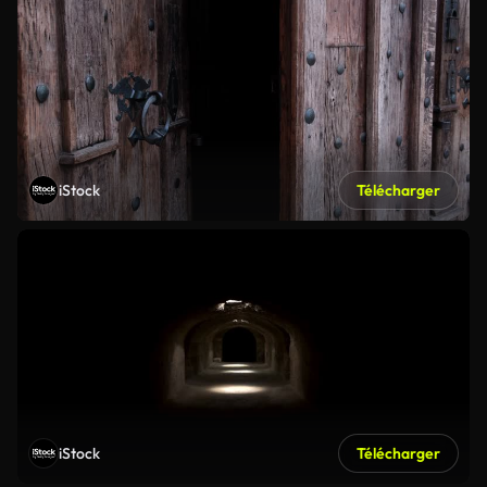
iStock
Télécharger
iStock
Télécharger