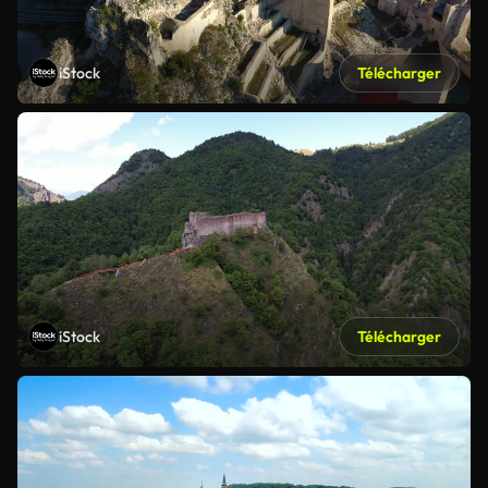
iStock
Télécharger
iStock
Télécharger