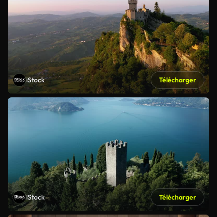
iStock
Télécharger
iStock
Télécharger