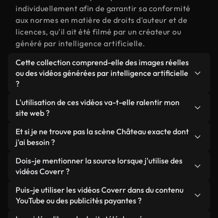
individuellement afin de garantir sa conformité
aux normes en matière de droits d'auteur et de
licences, qu'il ait été filmé par un créateur ou
généré par intelligence artificielle.
Cette collection comprend-elle des images réelles
ou des vidéos générées par intelligence artificielle
?
Les deux. Il s'agit d'une bibliothèque hybride
L'utilisation de ces vidéos va-t-elle ralentir mon
composée de véritables images filmées par des
site web ?
humains et liées à Château, ainsi que de vidéos
Sauf si vous choisissez nos versions optimisées.
Et si je ne trouve pas la scène Château exacte dont
générées par IA. Chaque vidéo est clairement
Nous proposons des formats légers, prêts pour le
j'ai besoin ?
identifiée afin que vous sachiez toujours ce que
web et conçus pour une utilisation en arrière-plan :
vous utilisez.
Vous pouvez en créer une instantanément avec
Dois-je mentionner la source lorsque j'utilise des
ils conservent une qualité élevée tout en
Coverr AI Studio. Il vous suffit de décrire la scène,
vidéos Coverr ?
minimisant les temps de chargement et en
par exemple « Château au coucher du soleil », et le
améliorant des indicateurs comme le LCP.
Aucune attribution n'est requise. Toutes les vidéos
Puis-je utiliser les vidéos Coverr dans du contenu
Studio générera en quelques secondes une vidéo
de notre bibliothèque sont libres de droits et
YouTube ou des publicités payantes ?
personnalisée conforme à nos normes de licence.
peuvent être utilisées sans mentionner l'auteur,
Oui. Toutes les séquences vidéo de Coverr peuvent