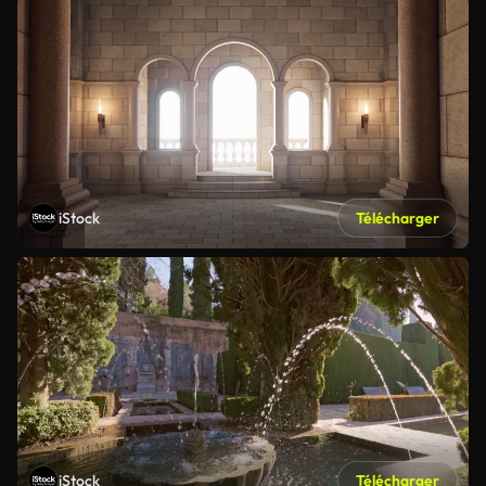
iStock
Télécharger
iStock
Télécharger