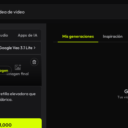
udio
Apps de IA
Mis generaciones
Inspiración
Google Veo 3.1 Lite
agen
Imagen final
G
Tus v
1,000