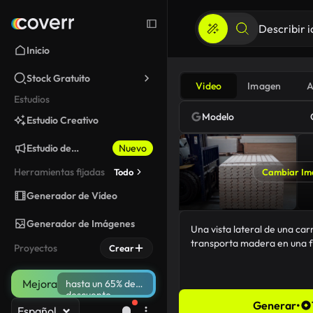
Inicio
Stock Gratuito
Video
Imagen
A
Estudios
Modelo
Estudio Creativo
Estudio de
Nuevo
Marketing
Herramientas fijadas
Todo
Cambiar Im
Generador de Vídeo
Generador de Imágenes
Proyectos
Crear
Mejora
hasta un 65% de
descuento
Generar
•
Español
83/5000