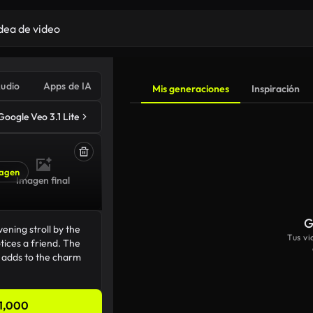
udio
Apps de IA
Mis generaciones
Inspiración
Google Veo 3.1 Lite
agen
Imagen final
G
Tus v
1,000