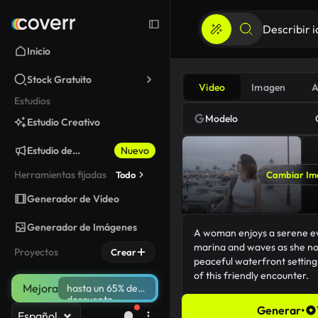
Inicio
Stock Gratuito
Video
Imagen
A
Estudios
Modelo
Estudio Creativo
Estudio de
Nuevo
Marketing
Herramientas fijadas
Todo
Cambiar Im
Generador de Vídeo
Generador de Imágenes
Proyectos
Crear
Mejora
hasta un 65% de
descuento
Generar
•
Español
165/5000