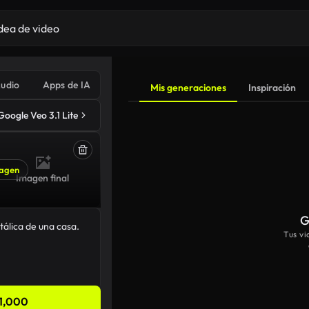
udio
Apps de IA
Mis generaciones
Inspiración
Google Veo 3.1 Lite
agen
Imagen final
G
Tus v
1,000