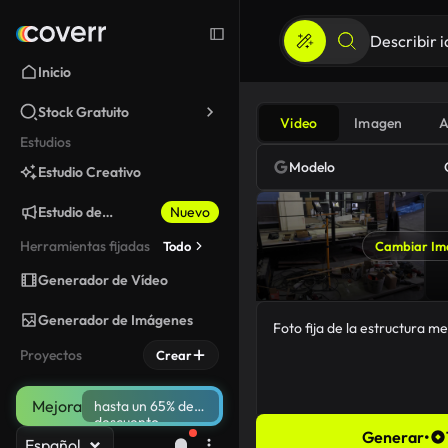
Inicio
Stock Gratuito
Video
Imagen
A
Estudios
Modelo
Estudio Creativo
Estudio de
Nuevo
Marketing
Herramientas fijadas
Todo
Cambiar Im
Generador de Vídeo
Generador de Imágenes
Proyectos
Crear
Mejora
hasta un 65% de
descuento
Generar
•
Español
48/5000