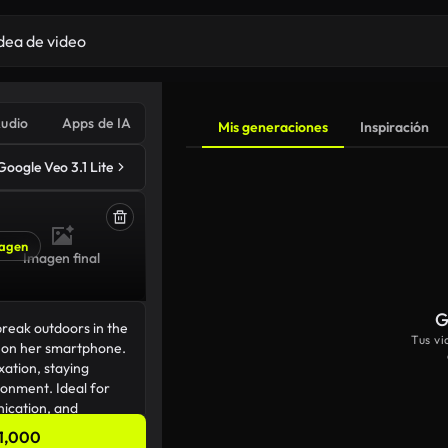
udio
Apps de IA
Mis generaciones
Inspiración
Google Veo 3.1 Lite
agen
Imagen final
G
Tus v
1,000