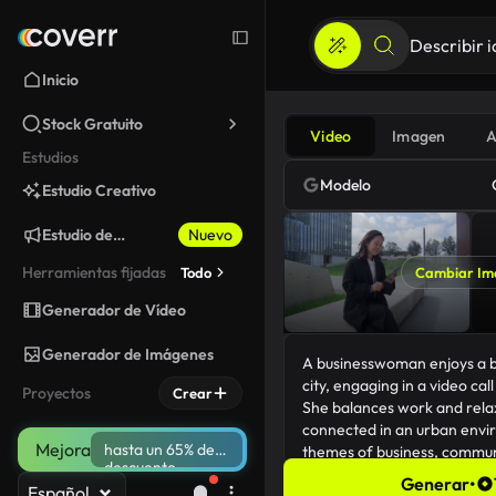
Inicio
Stock Gratuito
Video
Imagen
A
Estudios
Modelo
Estudio Creativo
Estudio de
Nuevo
Marketing
Herramientas fijadas
Todo
Cambiar Im
Generador de Vídeo
Generador de Imágenes
Proyectos
Crear
Mejora
hasta un 65% de
descuento
Generar
•
Español
240/5000