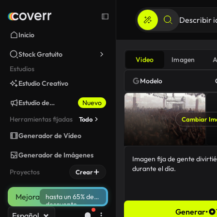
Inicio
Stock Gratuito
Video
Imagen
A
Estudios
Modelo
Estudio Creativo
Estudio de
Nuevo
Marketing
Herramientas fijadas
Todo
Cambiar Im
Generador de Vídeo
Generador de Imágenes
Proyectos
Crear
Mejora
hasta un 65% de
descuento
Generar
•
Español
62/5000