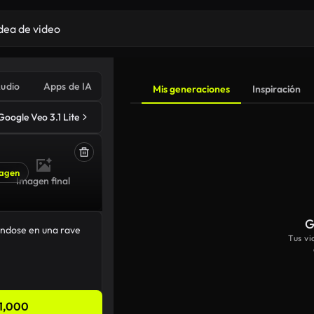
udio
Apps de IA
Mis generaciones
Inspiración
Google Veo 3.1 Lite
agen
Imagen final
G
Tus v
1,000