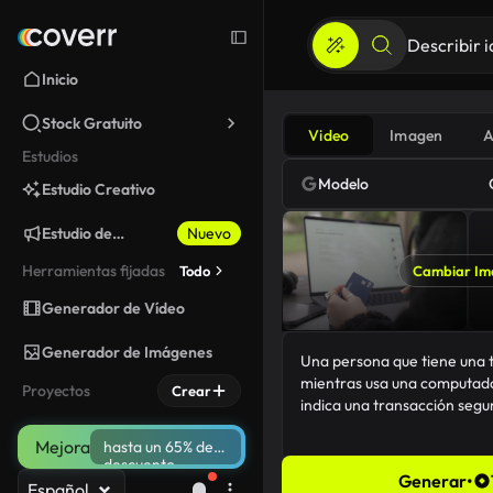
Inicio
Stock Gratuito
Video
Imagen
A
Estudios
Modelo
Estudio Creativo
Estudio de
Nuevo
Marketing
Herramientas fijadas
Todo
Cambiar Im
Generador de Vídeo
Generador de Imágenes
Proyectos
Crear
Mejora
hasta un 65% de
descuento
Generar
•
Español
130/5000