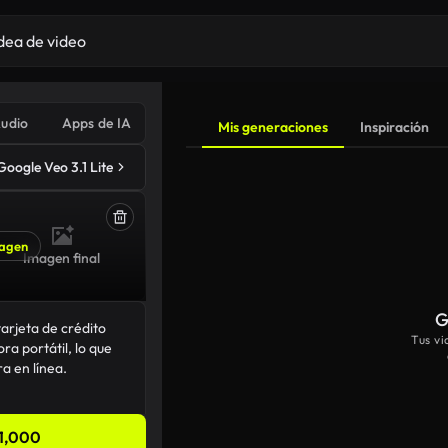
udio
Apps de IA
Mis generaciones
Inspiración
Google Veo 3.1 Lite
agen
Imagen final
G
Tus v
1,000