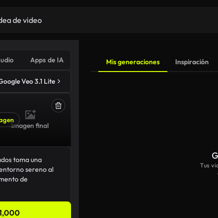
udio
Apps de IA
Mis generaciones
Inspiración
Google Veo 3.1 Lite
agen
Imagen final
G
Tus v
1,000