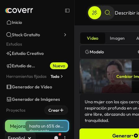
Inicio
Stock Gratuito
Video
Imagen
A
Estudios
Modelo
Estudio Creativo
Estudio de
Nuevo
Marketing
Herramientas fijadas
Todo
Cambiar Im
Generador de Vídeo
Generador de Imágenes
Proyectos
Crear
Mejora
hasta un 65% de
descuento
Generar
•
Español
135/5000