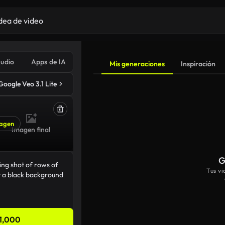
udio
Apps de IA
Mis generaciones
Inspiración
Google Veo 3.1 Lite
agen
Imagen final
G
Tus v
1,000