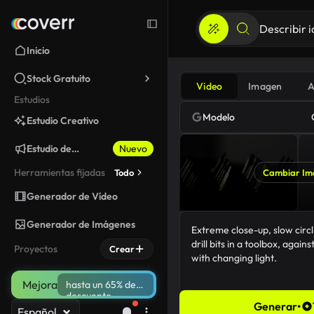
Inicio
Stock Gratuito
Video
Imagen
A
Estudios
Modelo
Estudio Creativo
Estudio de
Nuevo
Marketing
Herramientas fijadas
Todo
Cambiar Im
Generador de Vídeo
Generador de Imágenes
Proyectos
Crear
Mejora
hasta un 65% de
descuento
Generar
•
Español
120/5000