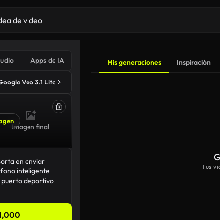
udio
Apps de IA
Mis generaciones
Inspiración
Google Veo 3.1 Lite
agen
Imagen final
G
Tus v
1,000