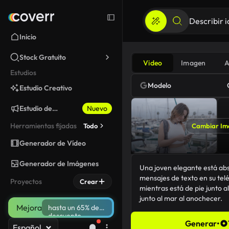
Inicio
Stock Gratuito
Video
Imagen
A
Estudios
Modelo
Estudio Creativo
Estudio de
Nuevo
Marketing
Herramientas fijadas
Todo
Cambiar Im
Generador de Vídeo
Generador de Imágenes
Proyectos
Crear
Mejora
hasta un 65% de
descuento
Generar
•
Español
160/5000