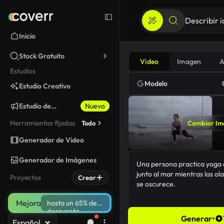
Inicio
Stock Gratuito
Video
Imagen
A
Estudios
Modelo
Estudio Creativo
Estudio de
Nuevo
Marketing
Herramientas fijadas
Todo
Cambiar Im
Generador de Vídeo
Generador de Imágenes
Proyectos
Crear
Mejora
hasta un 65% de
descuento
Generar
•
Español
105/5000