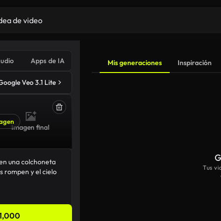
udio
Apps de IA
Mis generaciones
Inspiración
Google Veo 3.1 Lite
agen
Imagen final
G
Tus v
1,000