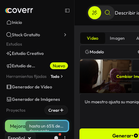
Inicio
Stock Gratuito
Video
Imagen
A
Estudios
Modelo
Estudio Creativo
Estudio de
Nuevo
Marketing
Herramientas fijadas
Todo
Cambiar Im
Generador de Vídeo
Generador de Imágenes
Proyectos
Crear
Mejora
hasta un 65% de
descuento
Generar
•
Español
29/5000