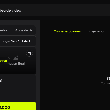
udio
Apps de IA
Mis generaciones
Inspiración
Google Veo 3.1 Lite
agen
Imagen final
G
Tus v
1,000