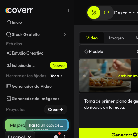
Inicio
Stock Gratuito
Video
Imagen
A
Estudios
Modelo
Estudio Creativo
Estudio de
Nuevo
Marketing
Herramientas fijadas
Todo
Cambiar Im
Generador de Vídeo
Generador de Imágenes
Proyectos
Crear
Mejora
hasta un 65% de
descuento
Generar
•
Español
66/5000