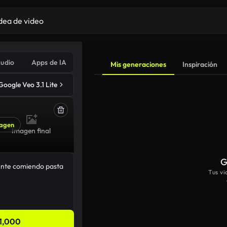
udio
Apps de IA
Mis generaciones
Inspiración
Google Veo 3.1 Lite
agen
Imagen final
G
Tus v
1,000