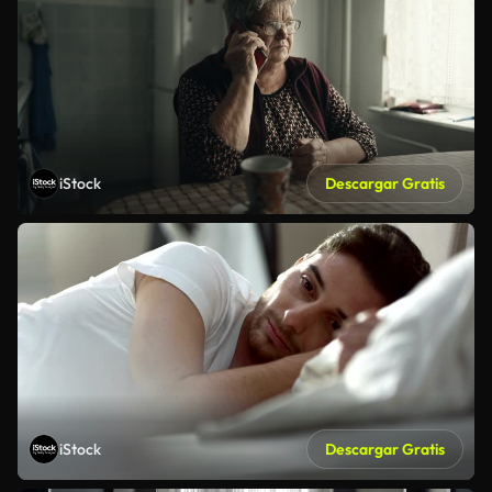
iStock
Descargar Gratis
iStock
Descargar Gratis