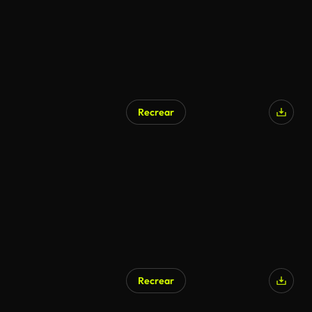
Recrear
Recrear