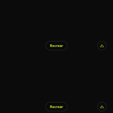
Recrear
Recrear