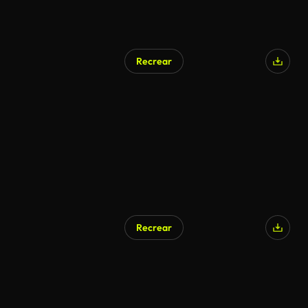
Recrear
Recrear