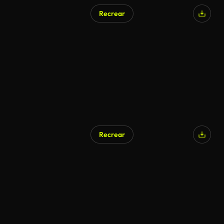
Recrear
Recrear