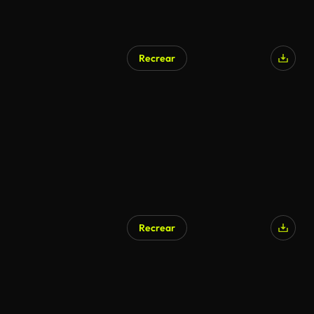
Recrear
Recrear