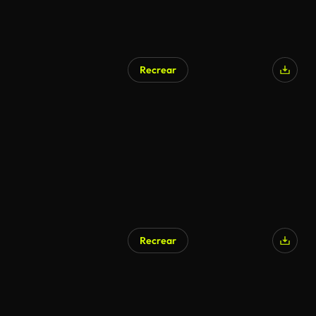
Recrear
Recrear