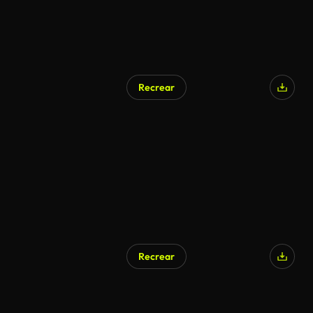
Recrear
Recrear