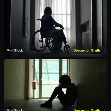
iStock
Descargar Gratis
iStock
Descargar Gratis