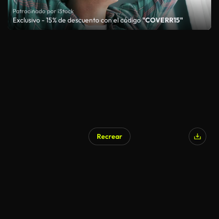
Patrocinado por iStock
Exclusivo - 15% de descuento con el código
"COVERR15"
Recrear