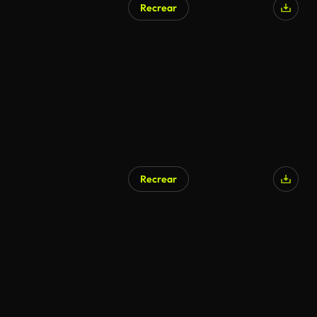
Recrear
Recrear