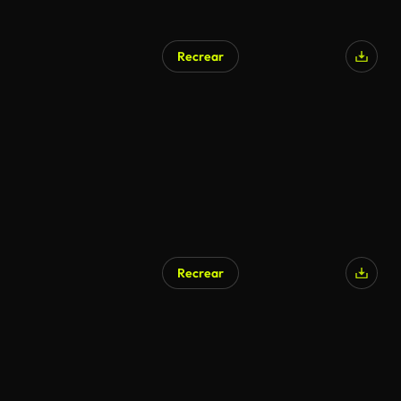
Recrear
Recrear