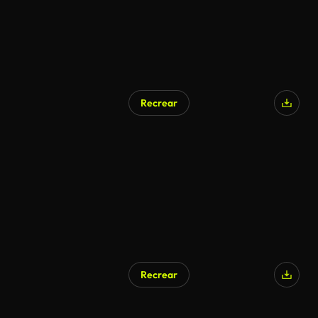
Recrear
Recrear