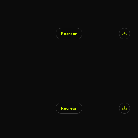
Recrear
Recrear