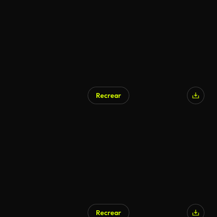
Recrear
Recrear