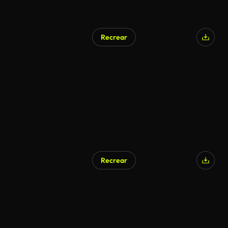
Recrear
Recrear