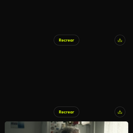
Recrear
Recrear