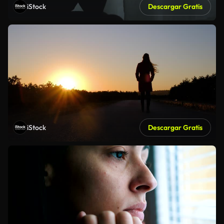
iStock
Descargar Gratis
iStock
Descargar Gratis