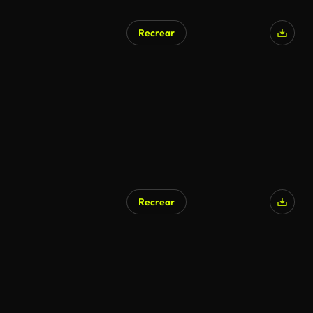
Recrear
Recrear