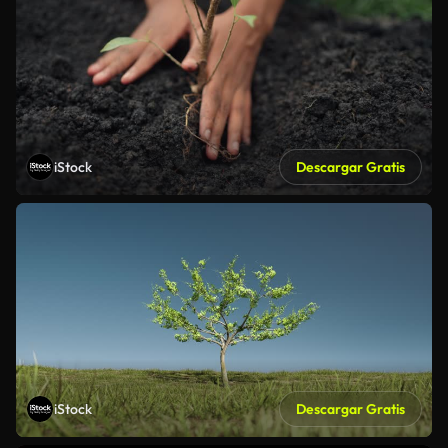
iStock
Descargar Gratis
iStock
Descargar Gratis