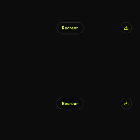
Recrear
Recrear