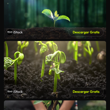
iStock
Descargar Gratis
iStock
Descargar Gratis