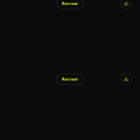
Recrear
Recrear