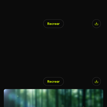
Recrear
Recrear