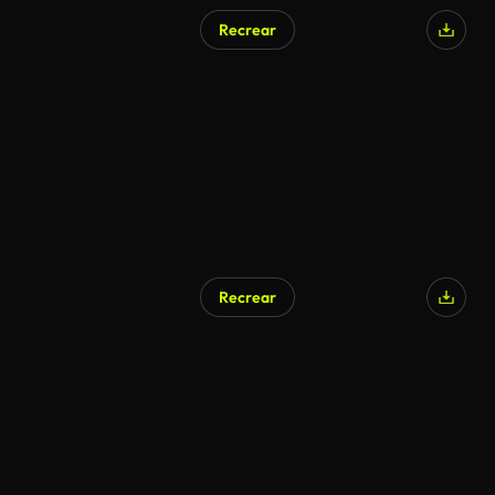
Recrear
Recrear