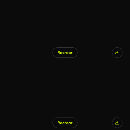
Recrear
Recrear