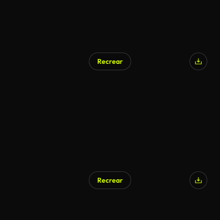
Recrear
Recrear