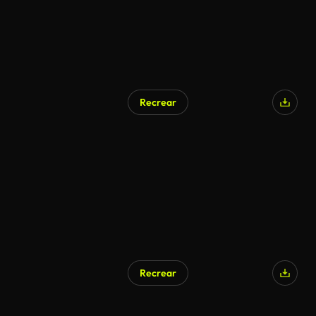
Recrear
Recrear