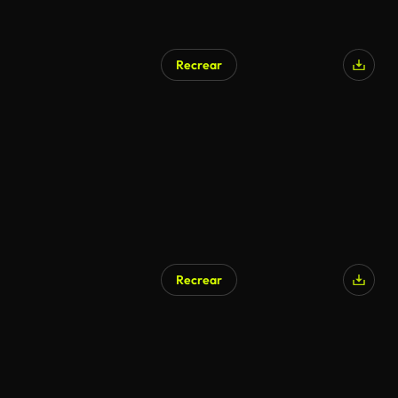
Recrear
Recrear