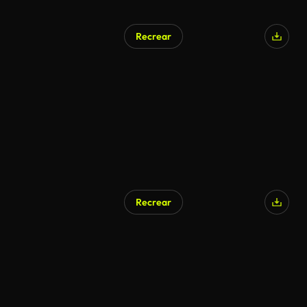
Recrear
Recrear