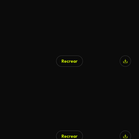
Recrear
Recrear