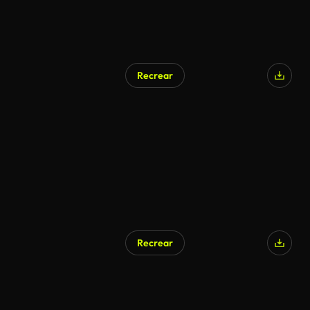
Recrear
Recrear