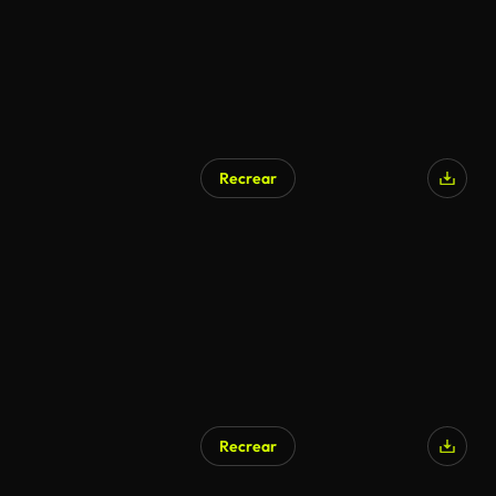
Recrear
Recrear