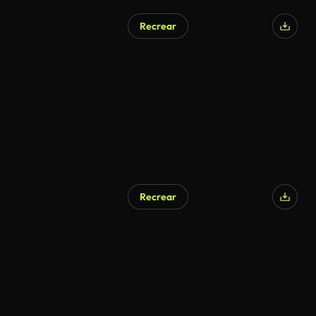
Recrear
Recrear