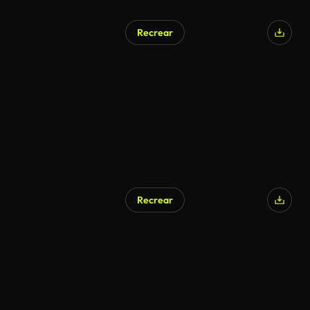
Recrear
Recrear