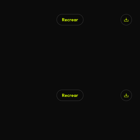
Recrear
Recrear