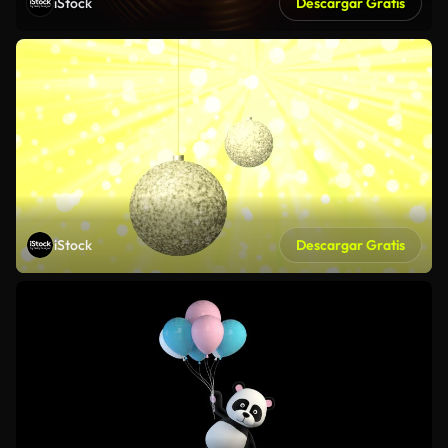
iStock
Descargar Gratis
iStock
Descargar Gratis