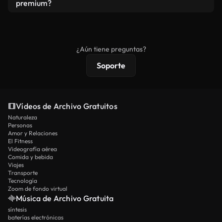
vídeos. Solo asegúrese de que el producto final no
premium?
se redistribuya como metraje de stock básico.
Los vídeos royalty-free incluyen derechos
comerciales estándar; el contenido premium
ofrece metraje exclusivo, resolución 4K y
¿Aún tiene preguntas?
protecciones de licencia extendidas.
Soporte
Vídeos de Archivo Gratuitos
Naturaleza
Personas
Amor y Relaciones
El Fitness
Videografía aérea
Comida y bebida
Viajes
Transporte
Tecnología
Zoom de fondo virtual
Música de Archivo Gratuita
síntesis
baterías electrónicas