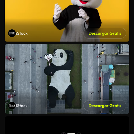
iStock
Descargar Gratis
iStock
Descargar Gratis