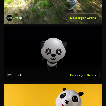
iStock
Descargar Gratis
iStock
Descargar Gratis