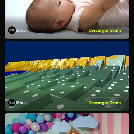
iStock
Descargar Gratis
iStock
Descargar Gratis