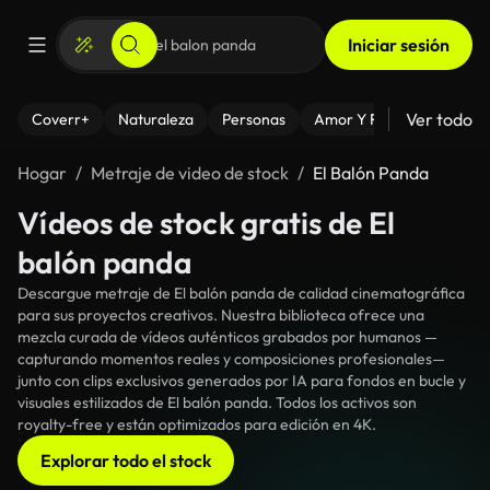
Iniciar sesión
Ver todo
Coverr+
Naturaleza
Personas
Amor Y Relaciones
El
Hogar
Metraje de video de stock
El Balón Panda
Vídeos de stock gratis de El
balón panda
Descargue metraje de El balón panda de calidad cinematográfica
para sus proyectos creativos. Nuestra biblioteca ofrece una
mezcla curada de vídeos auténticos grabados por humanos —
capturando momentos reales y composiciones profesionales—
junto con clips exclusivos generados por IA para fondos en bucle y
visuales estilizados de El balón panda. Todos los activos son
royalty-free y están optimizados para edición en 4K.
Explorar todo el stock