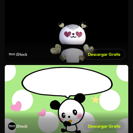
iStock
Descargar Gratis
iStock
Descargar Gratis