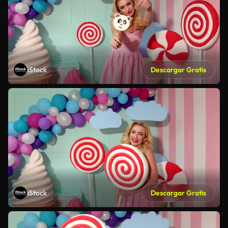
iStock
Descargar Gratis
iStock
Descargar Gratis