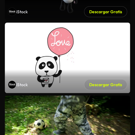
iStock
Descargar Gratis
iStock
Descargar Gratis