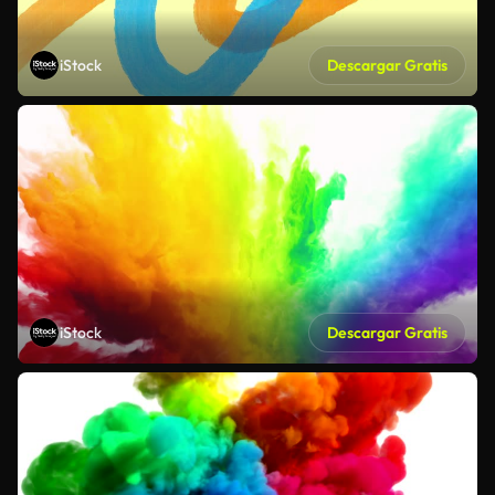
iStock
Descargar Gratis
iStock
Descargar Gratis