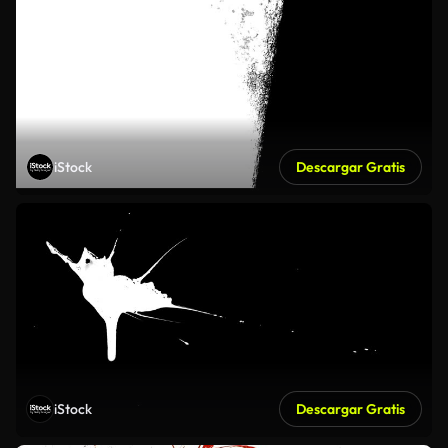
iStock
Descargar Gratis
iStock
Descargar Gratis