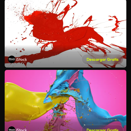
iStock
Descargar Gratis
iStock
Descargar Gratis