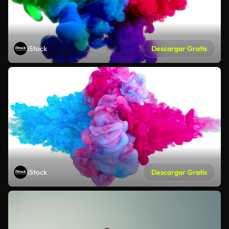
iStock
Descargar Gratis
iStock
Descargar Gratis