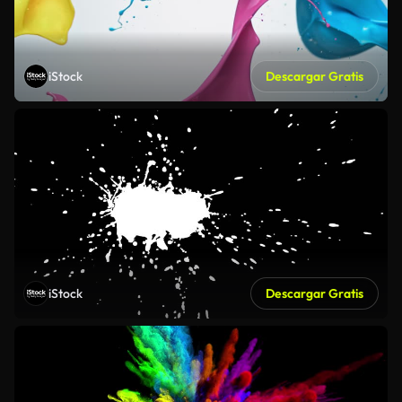
iStock
Descargar Gratis
iStock
Descargar Gratis