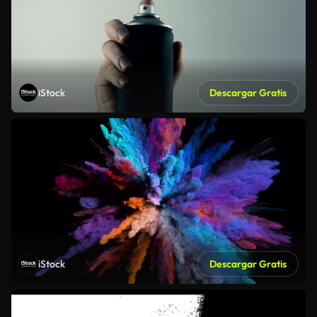
iStock
Descargar Gratis
iStock
Descargar Gratis