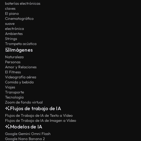
baterías electrónicas
claves
El piano
Cinematográfico
suave
electrónica
Ambientes
Strings
Trompeta acústica
Imágenes
Naturaleza
Personas
Amor y Relaciones
El Fitness
Videografía aérea
Comida y bebida
Viajes
Transporte
Tecnología
Zoom de fondo virtual
Flujos de trabajo de IA
Flujos de Trabajo de IA de Texto a Vídeo
Flujos de Trabajo de IA de Imagen a Vídeo
Modelos de IA
Google Gemini Omni Flash
Google Nano Banana 2