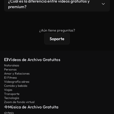
¿Cuál es la diferencia entre videos gratuitos y
vídeos. Solo asegúrese de que el producto final no
premium?
se redistribuya como metraje de stock básico.
Los vídeos royalty-free incluyen derechos
comerciales estándar; el contenido premium
ofrece metraje exclusivo, resolución 4K y
¿Aún tiene preguntas?
protecciones de licencia extendidas.
Soporte
Vídeos de Archivo Gratuitos
Naturaleza
Personas
Amor y Relaciones
El Fitness
Videografía aérea
Comida y bebida
Viajes
Transporte
Tecnología
Zoom de fondo virtual
Música de Archivo Gratuita
síntesis