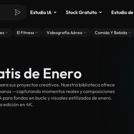
Estudio IA
Stock Gratuito
Estudio de
es
El Fitness
Videografía Aérea
Comida Y Bebida
atis de Enero
ra sus proyectos creativos. Nuestra biblioteca ofrece
umanos —capturando momentos reales y composiciones
 para fondos en bucle y visuales estilizados de enero.
ra edición en 4K.