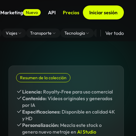
 Marketing
API
Precios
Iniciar sesión
Nuevo
Ver todo
Viajes
Transporte
Tecnología
Zoom De Fondo Virt
Resumen de la colección
Licencia:
Royalty-Free para uso comercial
Contenido:
Vídeos originales y generados
por IA
Especificaciones:
Disponible en calidad 4K
y HD
Personalización:
Mezcla este stock o
genera nuevo metraje en
AI Studio