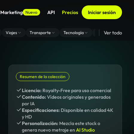
 Marketing
API
Precios
Iniciar sesión
Nuevo
Ver todo
Viajes
Transporte
Tecnología
Zoom De Fondo Virt
Resumen de la colección
Licencia:
Royalty-Free para uso comercial
Contenido:
Vídeos originales y generados
por IA
Especificaciones:
Disponible en calidad 4K
y HD
Personalización:
Mezcla este stock o
genera nuevo metraje en
AI Studio