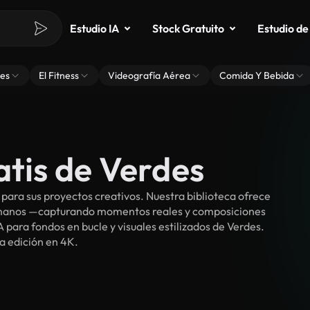
Estudio IA
Stock Gratuito
Estudio de
es
El Fitness
Videografía Aérea
Comida Y Bebida
atis de Verdes
ara sus proyectos creativos. Nuestra biblioteca ofrece
umanos —capturando momentos reales y composiciones
 para fondos en bucle y visuales estilizados de Verdes.
ra edición en 4K.