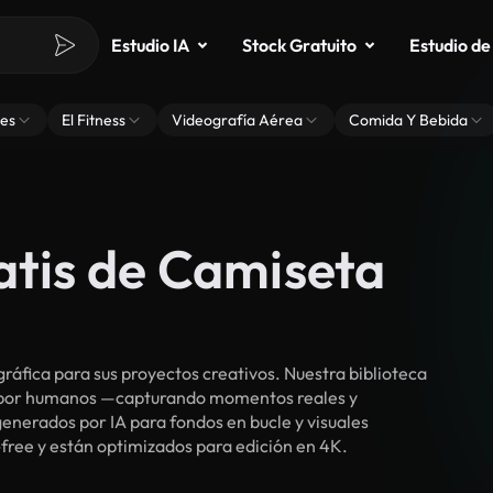
Estudio IA
Stock Gratuito
Estudio de
es
El Fitness
Videografía Aérea
Comida Y Bebida
atis de Camiseta
áfica para sus proyectos creativos. Nuestra biblioteca
s por humanos —capturando momentos reales y
enerados por IA para fondos en bucle y visuales
y-free y están optimizados para edición en 4K.