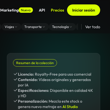
 Marketing
API
Precios
Iniciar sesión
Nuevo
Ver todo
Viajes
Transporte
Tecnología
Zoom De Fondo Virt
Resumen de la colección
Licencia:
Royalty-Free para uso comercial
Contenido:
Vídeos originales y generados
por IA
Especificaciones:
Disponible en calidad 4K
y HD
Personalización:
Mezcla este stock o
genera nuevo metraje en
AI Studio