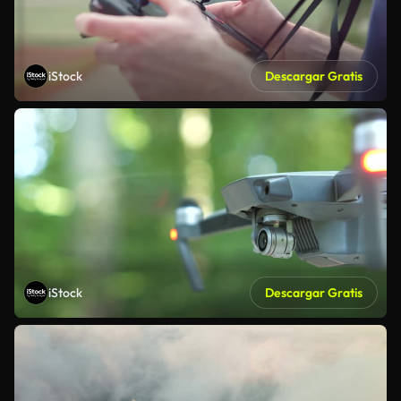
iStock
Descargar Gratis
iStock
Descargar Gratis