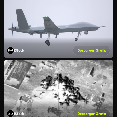
iStock
Descargar Gratis
iStock
Descargar Gratis