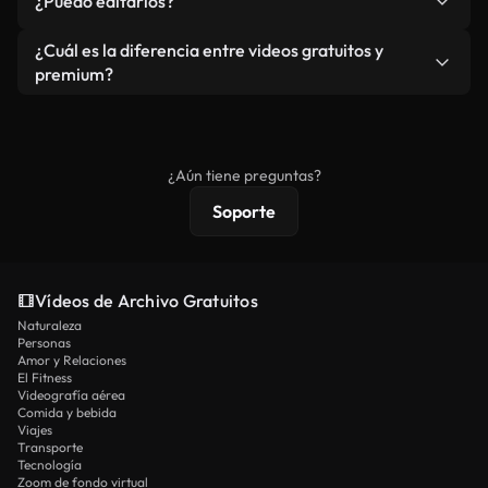
¿Puedo editarlos?
independiente.
agua. Obtendrá metraje limpio y listo para usar en
cada descarga.
Sí. Eres libre de recortar o mezclar nuestros
¿Cuál es la diferencia entre videos gratuitos y
vídeos. Solo asegúrese de que el producto final no
premium?
se redistribuya como metraje de stock básico.
Los vídeos royalty-free incluyen derechos
comerciales estándar; el contenido premium
ofrece metraje exclusivo, resolución 4K y
¿Aún tiene preguntas?
protecciones de licencia extendidas.
Soporte
Vídeos de Archivo Gratuitos
Naturaleza
Personas
Amor y Relaciones
El Fitness
Videografía aérea
Comida y bebida
Viajes
Transporte
Tecnología
Zoom de fondo virtual