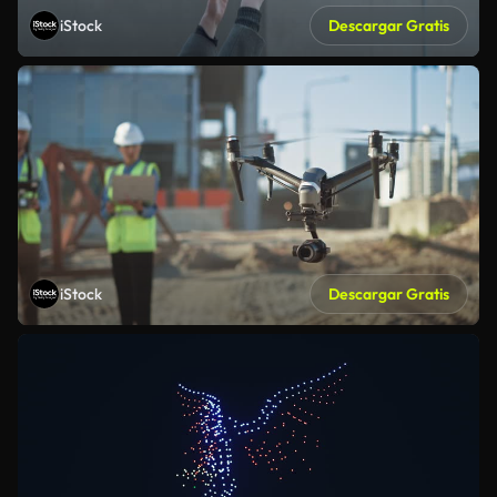
iStock
Descargar Gratis
iStock
Descargar Gratis