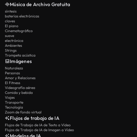
Música de Archivo Gratuita
síntesis
baterías electrónicas
claves
El piano
Cinematográfico
suave
electrónica
Ambientes
Strings
Trompeta acústica
Imágenes
Naturaleza
Personas
Amor y Relaciones
El Fitness
Videografía aérea
Comida y bebida
Viajes
Transporte
Tecnología
Zoom de fondo virtual
Flujos de trabajo de IA
Flujos de Trabajo de IA de Texto a Vídeo
Flujos de Trabajo de IA de Imagen a Vídeo
Modelos de IA