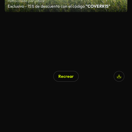
Patrocinado por iStock
Exclusivo - 15% de descuento con el código
"COVERR15"
Recrear