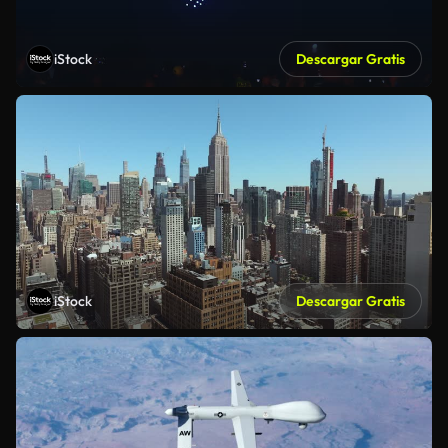
iStock
Descargar Gratis
iStock
Descargar Gratis