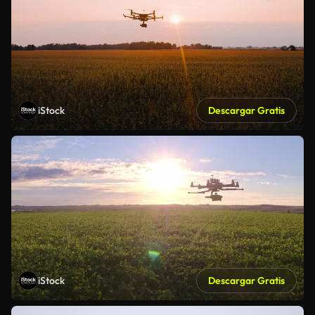
iStock
Descargar Gratis
iStock
Descargar Gratis