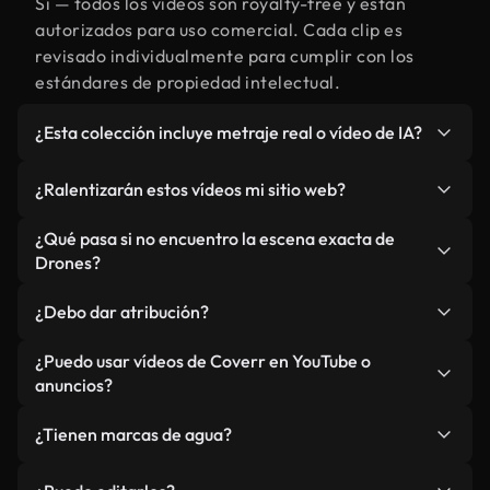
Sí — todos los vídeos son royalty-free y están
autorizados para uso comercial. Cada clip es
revisado individualmente para cumplir con los
estándares de propiedad intelectual.
¿Esta colección incluye metraje real o vídeo de IA?
Ambos. Es una biblioteca híbrida de metraje real
¿Ralentizarán estos vídeos mi sitio web?
relacionado con Drones y vídeos generados por IA.
Todo está claramente etiquetado.
No si selecciona nuestras versiones optimizadas
¿Qué pasa si no encuentro la escena exacta de
para web, diseñadas específicamente para uso de
Drones?
fondo y para mantener un rendimiento óptimo de
Puedes crear una al instante usando Coverr AI
métricas como LCP.
¿Debo dar atribución?
Studio. Describe la escena, como "Drones al
atardecer", y la IA la generará en segundos
No es necesario. Todos los vídeos en nuestra
¿Puedo usar vídeos de Coverr en YouTube o
conforme a nuestros estándares.
biblioteca son royalty-free, aunque siempre se
anuncios?
agradece la mención.
Sí. Todo el metraje puede usarse en vídeos
¿Tienen marcas de agua?
monetizados y anuncios, siempre que no se
redistribuya el metraje en sí como producto
No. Ninguno de nuestros vídeos incluye marcas de