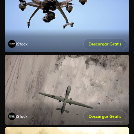
iStock
Descargar Gratis
iStock
Descargar Gratis