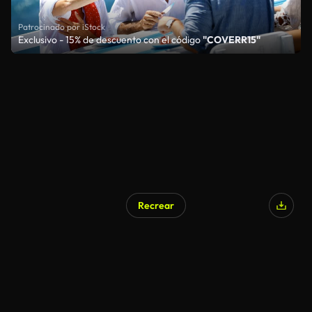
Patrocinado por iStock
Exclusivo - 15% de descuento con el código
"COVERR15"
Recrear