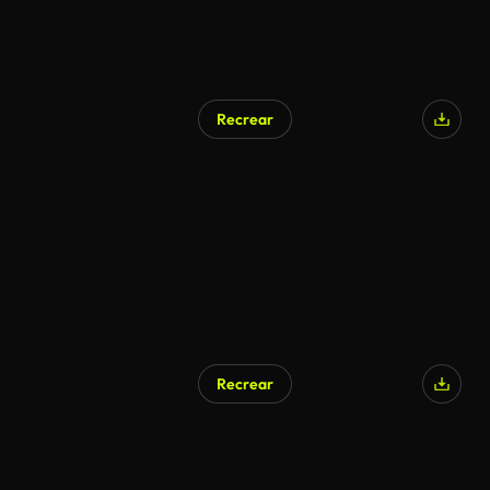
Recrear
Recrear