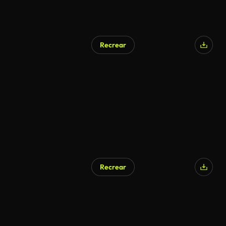
Recrear
Recrear