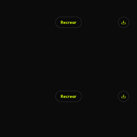
Recrear
Recrear