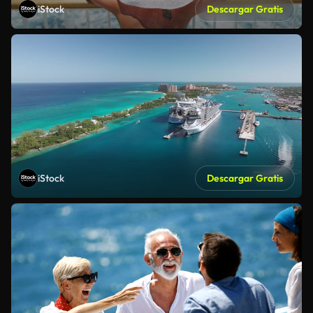
iStock
Descargar Gratis
iStock
Descargar Gratis