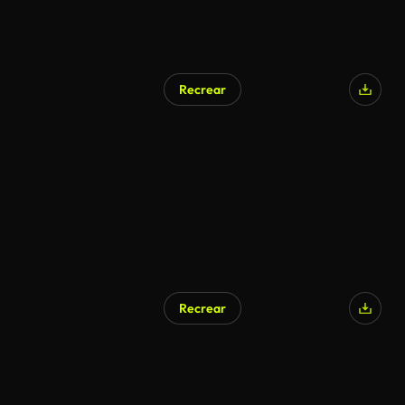
Recrear
Recrear