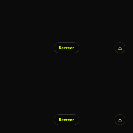
Recrear
Recrear