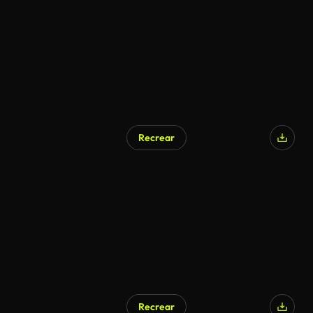
Recrear
Recrear