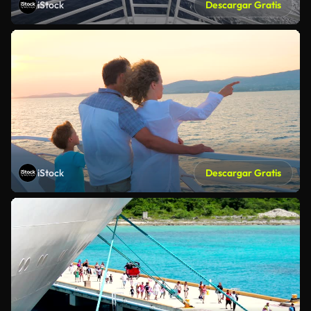
iStock
Descargar Gratis
iStock
Descargar Gratis