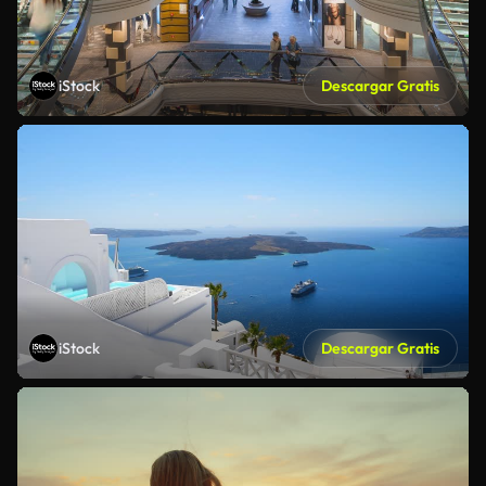
iStock
Descargar Gratis
iStock
Descargar Gratis