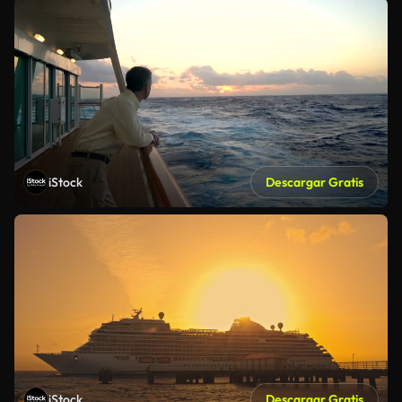
iStock
Descargar Gratis
iStock
Descargar Gratis