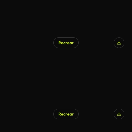
Recrear
Recrear