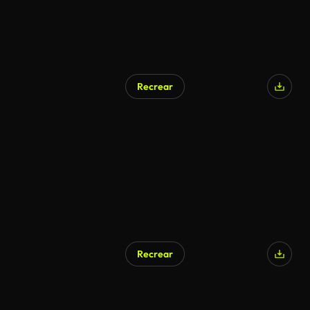
Recrear
Recrear