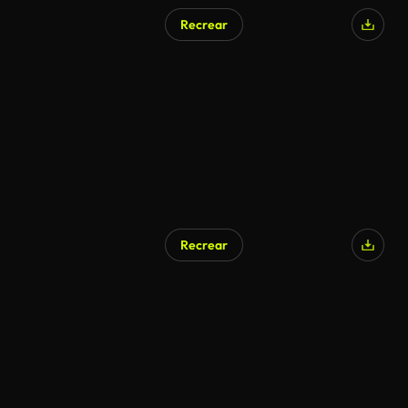
Recrear
Recrear