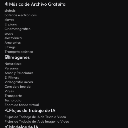
Música de Archivo Gratuita
síntesis
baterías electrónicas
claves
El piano
Cinematográfico
suave
electrónica
Ambientes
Strings
Trompeta acústica
Imágenes
Naturaleza
Personas
Amor y Relaciones
El Fitness
Videografía aérea
Comida y bebida
Viajes
Transporte
Tecnología
Zoom de fondo virtual
Flujos de trabajo de IA
Flujos de Trabajo de IA de Texto a Vídeo
Flujos de Trabajo de IA de Imagen a Vídeo
Modelos de IA