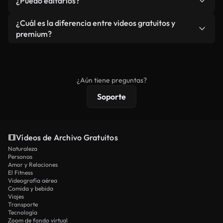
¿Puedo editarlos?
independiente.
agua. Obtendrá metraje limpio y listo para usar en
cada descarga.
Sí. Eres libre de recortar o mezclar nuestros
¿Cuál es la diferencia entre videos gratuitos y
vídeos. Solo asegúrese de que el producto final no
premium?
se redistribuya como metraje de stock básico.
Los vídeos royalty-free incluyen derechos
comerciales estándar; el contenido premium
ofrece metraje exclusivo, resolución 4K y
¿Aún tiene preguntas?
protecciones de licencia extendidas.
Soporte
Vídeos de Archivo Gratuitos
Naturaleza
Personas
Amor y Relaciones
El Fitness
Videografía aérea
Comida y bebida
Viajes
Transporte
Tecnología
Zoom de fondo virtual