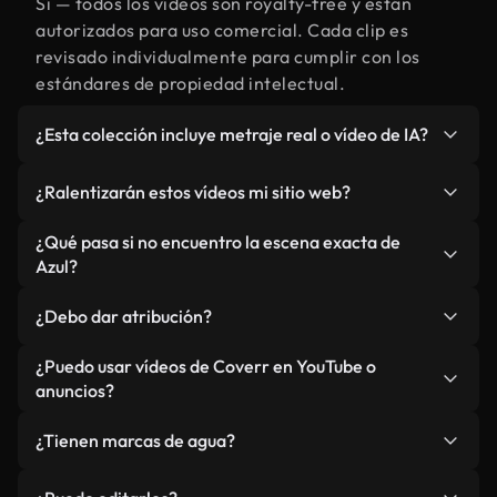
Sí — todos los vídeos son royalty-free y están
autorizados para uso comercial. Cada clip es
revisado individualmente para cumplir con los
estándares de propiedad intelectual.
¿Esta colección incluye metraje real o vídeo de IA?
Ambos. Es una biblioteca híbrida de metraje real
¿Ralentizarán estos vídeos mi sitio web?
relacionado con Azul y vídeos generados por IA.
Todo está claramente etiquetado.
No si selecciona nuestras versiones optimizadas
¿Qué pasa si no encuentro la escena exacta de
para web, diseñadas específicamente para uso de
Azul?
fondo y para mantener un rendimiento óptimo de
Puedes crear una al instante usando Coverr AI
métricas como LCP.
¿Debo dar atribución?
Studio. Describe la escena, como "Azul al
atardecer", y la IA la generará en segundos
No es necesario. Todos los vídeos en nuestra
¿Puedo usar vídeos de Coverr en YouTube o
conforme a nuestros estándares.
biblioteca son royalty-free, aunque siempre se
anuncios?
agradece la mención.
Sí. Todo el metraje puede usarse en vídeos
¿Tienen marcas de agua?
monetizados y anuncios, siempre que no se
redistribuya el metraje en sí como producto
No. Ninguno de nuestros vídeos incluye marcas de