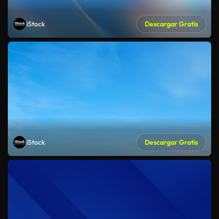
iStock
Descargar Gratis
iStock
Descargar Gratis