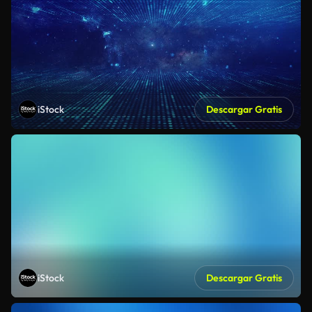
iStock
Descargar Gratis
iStock
Descargar Gratis