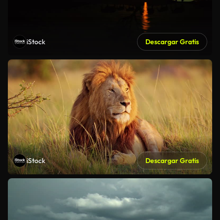
iStock
Descargar Gratis
iStock
Descargar Gratis