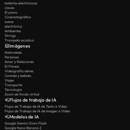
baterías electrónicas
claves
El piano
Cinematográfico
suave
electrónica
Ambientes
Strings
Trompeta acústica
Imágenes
Naturaleza
Personas
Amor y Relaciones
El Fitness
Videografía aérea
Comida y bebida
Viajes
Transporte
Tecnología
Zoom de fondo virtual
Flujos de trabajo de IA
Flujos de Trabajo de IA de Texto a Vídeo
Flujos de Trabajo de IA de Imagen a Vídeo
Modelos de IA
Google Gemini Omni Flash
Google Nano Banana 2