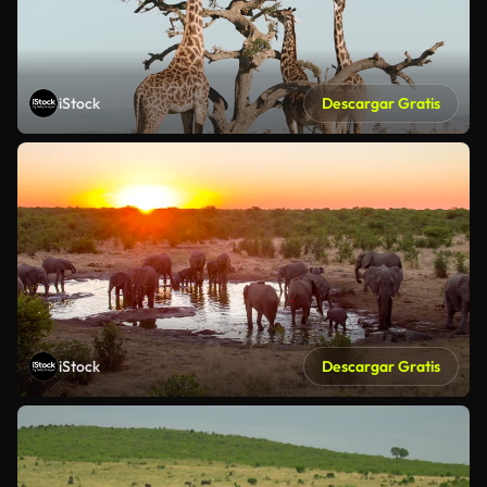
iStock
Descargar Gratis
iStock
Descargar Gratis