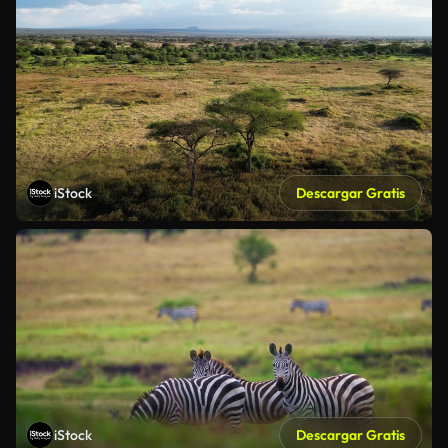
iStock
Descargar Gratis
iStock
Descargar Gratis