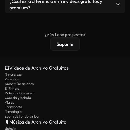
¿Cuál es la diferencia entre videos gratuitos y
vídeos. Solo asegúrese de que el producto final no
premium?
se redistribuya como metraje de stock básico.
Los vídeos royalty-free incluyen derechos
comerciales estándar; el contenido premium
ofrece metraje exclusivo, resolución 4K y
¿Aún tiene preguntas?
protecciones de licencia extendidas.
Soporte
Vídeos de Archivo Gratuitos
Naturaleza
Personas
Amor y Relaciones
El Fitness
Videografía aérea
Comida y bebida
Viajes
Transporte
Tecnología
Zoom de fondo virtual
Música de Archivo Gratuita
síntesis