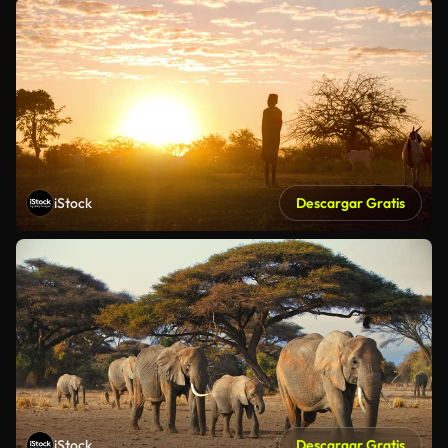
iStock
Descargar Gratis
iStock
Descargar Gratis