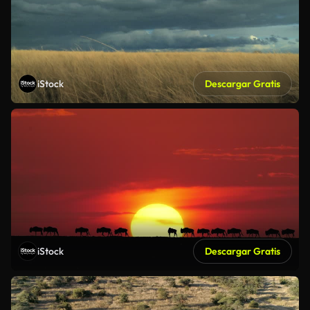
iStock
Descargar Gratis
iStock
Descargar Gratis