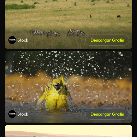
iStock
Descargar Gratis
iStock
Descargar Gratis