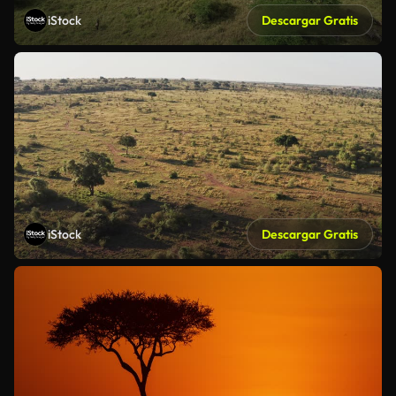
iStock
Descargar Gratis
iStock
Descargar Gratis