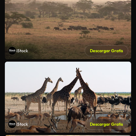
iStock
Descargar Gratis
iStock
Descargar Gratis