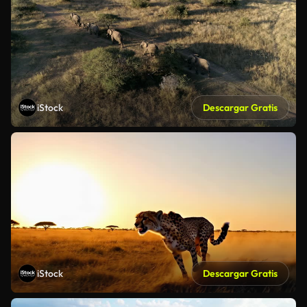
iStock
Descargar Gratis
iStock
Descargar Gratis