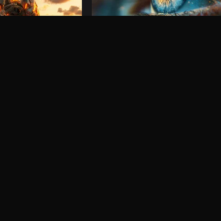
KI-Bild
Generiere beeindruckende Bilder mit d
KI-Modellen, perfekt für alles
ten Modellen: Veo 3.1,
mehr
Modelle
Alle anzeigen
ältig zusammengestellte Auswahl an leistungsstarken KI-Modellen.