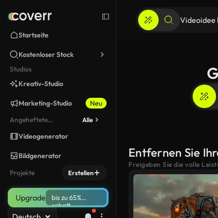
Startseite
Kostenloser Stock
G
Studios
Kreativ-Studio
Marketing-Studio
Neu
Angeheftete
Alle
werkzeuge
Videogenerator
Entfernen Sie Ihr
Bildgenerator
Freigeben Sie die volle Leis
Projekte
Erstellen
Upgrade
bis zu 65%
rabatt
Deutsch