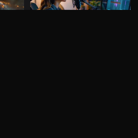
KI-Voiceover
en neuesten
Wähle aus den besten KI-Sprechern und verwandle
dein Skript in natürliche Sprache