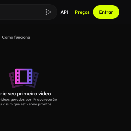
API
Preços
Entrar
Como funciona
rie seu primeiro vídeo
vídeos gerados por IA aparecerão
ui assim que estiverem prontos.