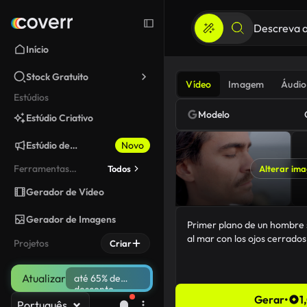
Início
Stock Gratuito
Vídeo
Imagem
Áudio
Estúdios
Modelo
Estúdio Criativo
Estúdio de
Novo
Marketing
Ferramentas
Todos
Alterar im
fixadas
Gerador de Vídeo
Gerador de Imagens
Projetos
Criar
Atualizar
até 65% de
desconto
Gerar
•
1
Português
87/5000