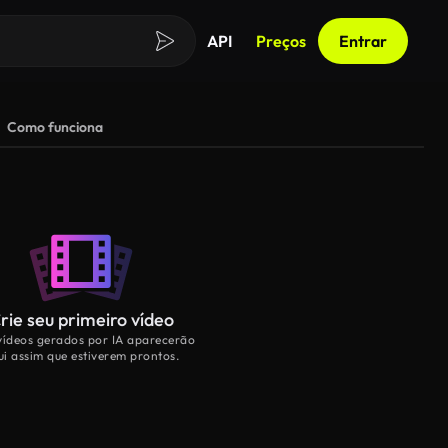
API
Preços
Entrar
Como funciona
rie seu primeiro vídeo
vídeos gerados por IA aparecerão
ui assim que estiverem prontos.