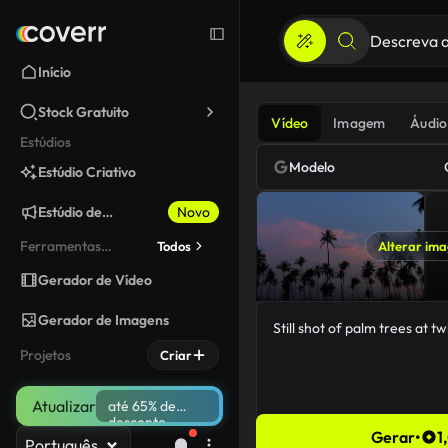
Início
Stock Gratuito
Vídeo
Imagem
Áudio
Estúdios
Modelo
Estúdio Criativo
Estúdio de
Novo
Marketing
Ferramentas
Todos
Alterar im
fixadas
Gerador de Vídeo
Gerador de Imagens
Projetos
Criar
Atualizar
até 65% de
desconto
Gerar
•
1
Português
38/5000