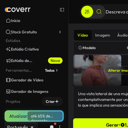
Início
Stock Gratuito
Vídeo
Imagem
Áudio
Estúdios
Modelo
Estúdio Criativo
Estúdio de
Novo
Marketing
Ferramentas
Todos
Alterar im
fixadas
Gerador de Vídeo
Gerador de Imagens
Projetos
Criar
Atualizar
até 65% de
desconto
Gerar
•
1
Português
133/5000