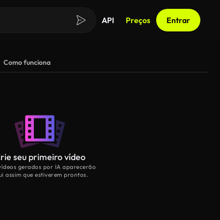
API
Preços
Entrar
Como funciona
rie seu primeiro vídeo
vídeos gerados por IA aparecerão
ui assim que estiverem prontos.