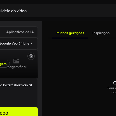
Aplicativos de IA
Minhas gerações
Inspiração
Google Veo 3.1 Lite
agem
Imagem final
C
Seus 
aq
,000