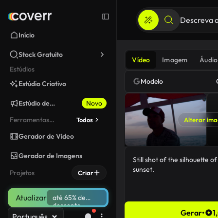
Início
Stock Gratuito
Vídeo
Imagem
Áudio
Estúdios
Modelo
Estúdio Criativo
Estúdio de
Novo
Marketing
Ferramentas
Todos
Alterar im
fixadas
Gerador de Vídeo
Gerador de Imagens
Projetos
Criar
Atualizar
até 65% de
desconto
Gerar
•
1
Português
61/5000