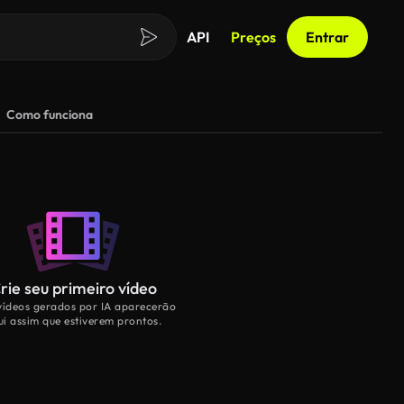
API
Preços
Entrar
Como funciona
rie seu primeiro vídeo
vídeos gerados por IA aparecerão
ui assim que estiverem prontos.