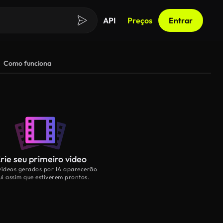
API
Preços
Entrar
Como funciona
rie seu primeiro vídeo
vídeos gerados por IA aparecerão
ui assim que estiverem prontos.