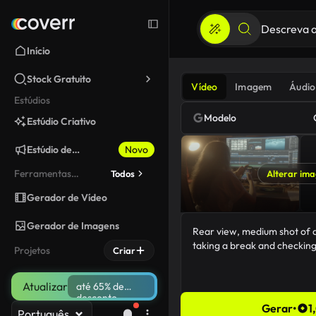
Início
Stock Gratuito
Vídeo
Imagem
Áudio
Estúdios
Modelo
Estúdio Criativo
Estúdio de
Novo
Marketing
Ferramentas
Todos
Alterar im
fixadas
Gerador de Vídeo
Gerador de Imagens
Projetos
Criar
Atualizar
até 65% de
desconto
Gerar
•
1
Português
92/5000