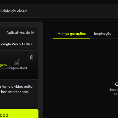
Aplicativos de IA
Minhas gerações
Inspiração
Google Veo 3.1 Lite
agem
Imagem final
C
Seus 
aq
,000