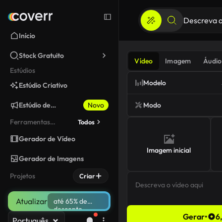
Início
Stock Gratuito
Vídeo
Imagem
Áudio
Estúdios
Modelo
Estúdio Criativo
Estúdio de
Novo
Modo
Marketing
Ferramentas
Todos
fixadas
Gerador de Vídeo
Imagem inicial
Gerador de Imagens
Projetos
Criar
Atualizar
até 65% de
desconto
Gerar
•
6
Português