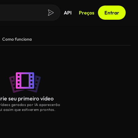
API
Preços
Entrar
Como funciona
rie seu primeiro vídeo
vídeos gerados por IA aparecerão
ui assim que estiverem prontos.