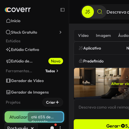
Início
Stock Gratuito
Vídeo
Imagem
Áudio
Estúdios
Aplicativo
N
Estúdio Criativo
Estúdio de
Novo
Predefinido
Marketing
Ferramentas
Todos
fixadas
Gerador de Vídeo
Alterar ví
Gerador de Imagens
Projetos
Criar
Atualizar
até 65% de
desconto
Gerar
•
5
Português