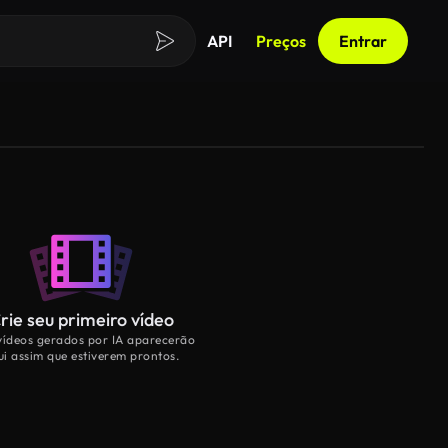
API
Preços
Entrar
rie seu primeiro vídeo
vídeos gerados por IA aparecerão
ui assim que estiverem prontos.