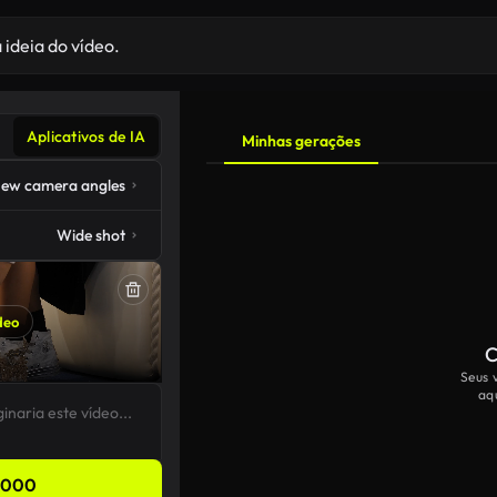
Aplicativos de IA
Minhas gerações
ew camera angles
Wide shot
deo
C
Seus 
aq
,000