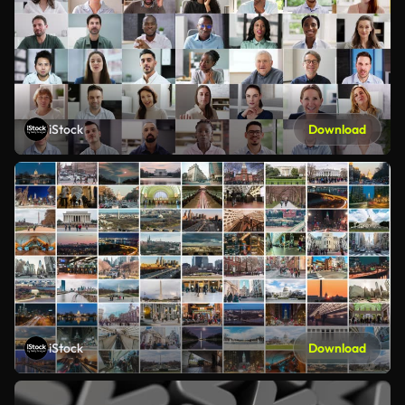
iStock
Download
iStock
Download