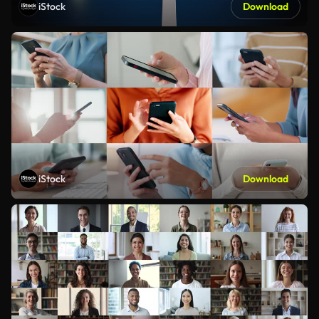
iStock
Download
iStock
Download