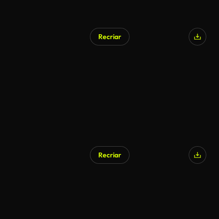
Recriar
Recriar