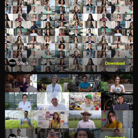
iStock
Download
iStock
Download