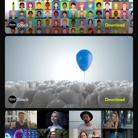
iStock
Download
iStock
Download