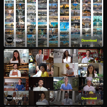
iStock
Download
iStock
Download