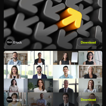
iStock
Download
iStock
Download