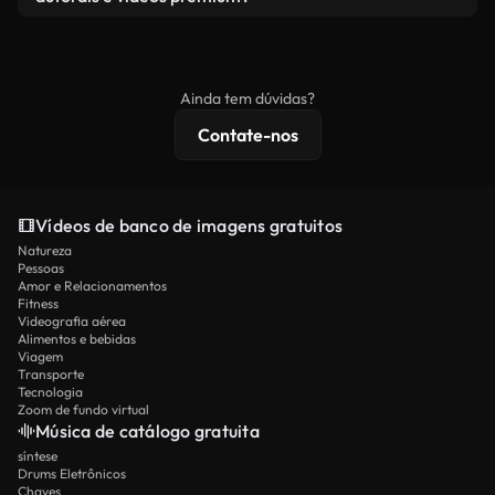
produto final esteja de acordo com nossa licença e
Os vídeos isentos de royalties incluem direitos
não seja redistribuído como conteúdo bruto de
comerciais, enquanto o conteúdo premium inclui
banco de imagens.
imagens exclusivas, resolução 4K e proteções de
Ainda tem dúvidas?
licenciamento estendidas.
Contate-nos
Vídeos de banco de imagens gratuitos
Natureza
Pessoas
Amor e Relacionamentos
Fitness
Videografia aérea
Alimentos e bebidas
Viagem
Transporte
Tecnologia
Zoom de fundo virtual
Música de catálogo gratuita
síntese
Drums Eletrônicos
Chaves