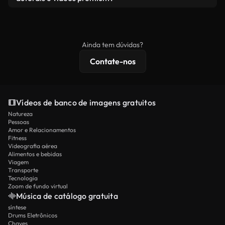
produto final esteja de acordo com nossa licença e
Os vídeos isentos de royalties incluem direitos
não seja redistribuído como conteúdo bruto de
comerciais, enquanto o conteúdo premium inclui
banco de imagens.
imagens exclusivas, resolução 4K e proteções de
Ainda tem dúvidas?
licenciamento estendidas.
Contate-nos
Vídeos de banco de imagens gratuitos
Natureza
Pessoas
Amor e Relacionamentos
Fitness
Videografia aérea
Alimentos e bebidas
Viagem
Transporte
Tecnologia
Zoom de fundo virtual
Música de catálogo gratuita
síntese
Drums Eletrônicos
Chaves