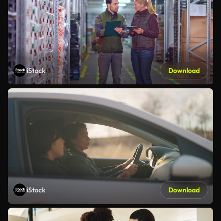
iStock
Download
iStock
Download