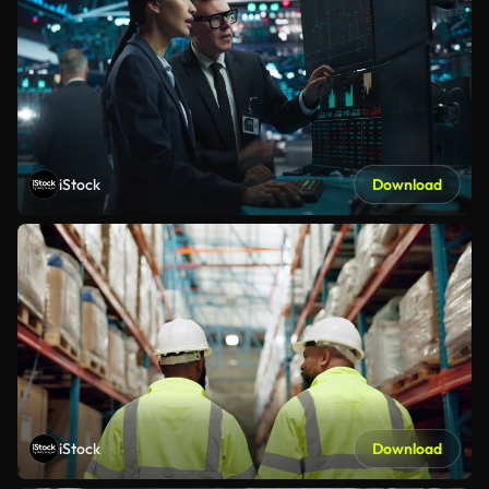
iStock
Download
iStock
Download