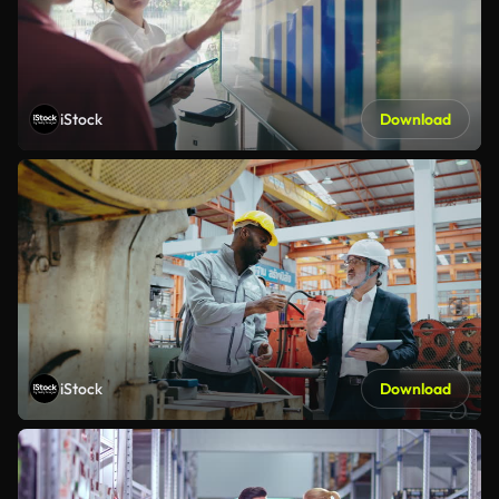
iStock
Download
iStock
Download