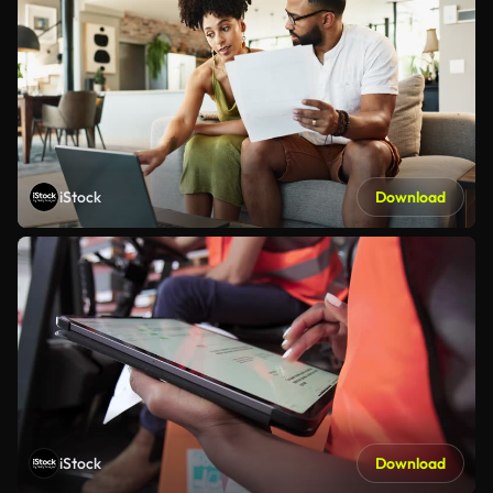
iStock
Download
iStock
Download