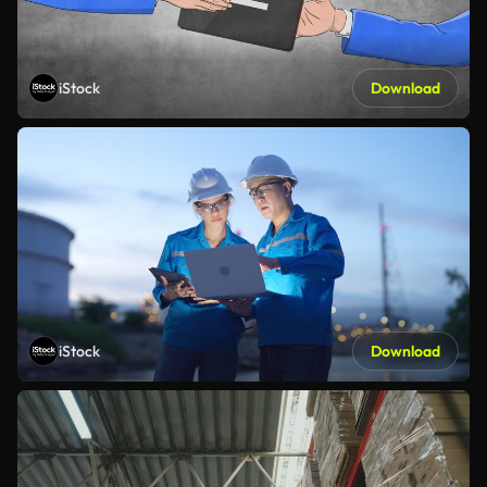
iStock
Download
iStock
Download