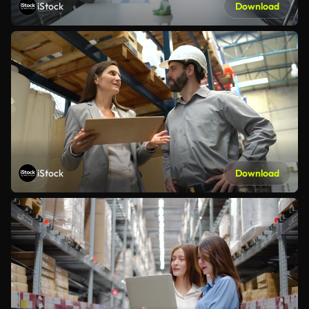
iStock
Download
iStock
Download