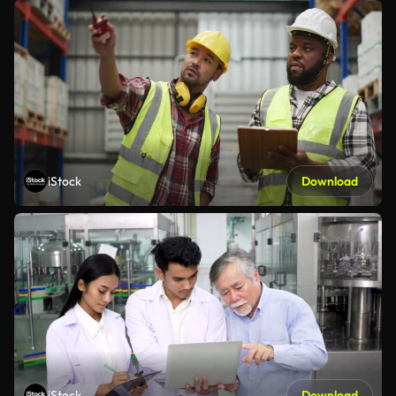
iStock
Download
iStock
Download