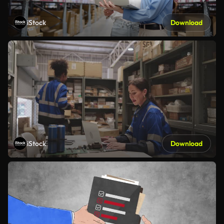
iStock
Download
iStock
Download