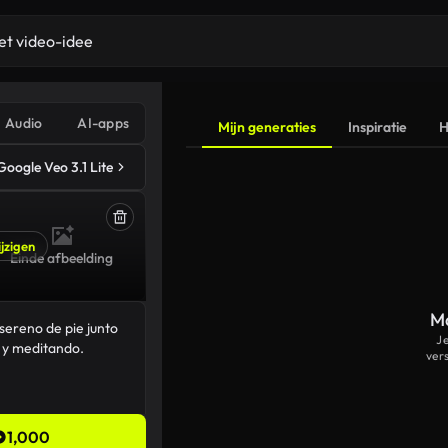
Audio
AI-apps
Mijn generaties
Inspiratie
H
Google Veo 3.1 Lite
jzigen
Einde afbeelding
Ma
J
ver
1,000