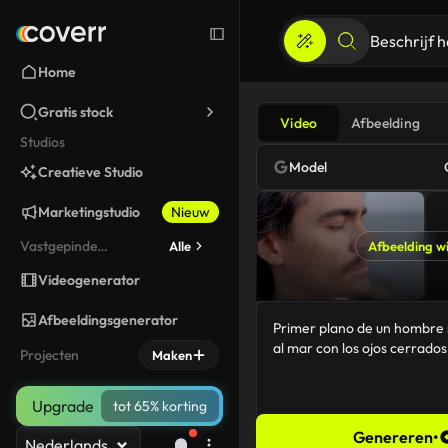
Home
Gratis stock
Video
Afbeelding
Studios
Model
Creatieve Studio
Marketingstudio
Nieuw
Vastgepinde
Alle
Afbeelding wi
gereedschappen
Videogenerator
Afbeeldingsgenerator
Projecten
Maken
Upgrade
tot 65% korting
Genereren
•
Nederlands
87/5000