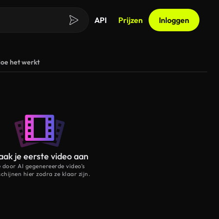
API
Prijzen
Inloggen
oe het werkt
ak je eerste video aan
e door AI gegenereerde video’s
schijnen hier zodra ze klaar zijn.