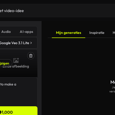
Audio
AI-apps
Mijn generaties
Inspiratie
H
Google Veo 3.1 Lite
jzigen
Einde afbeelding
Ma
J
ver
1,000