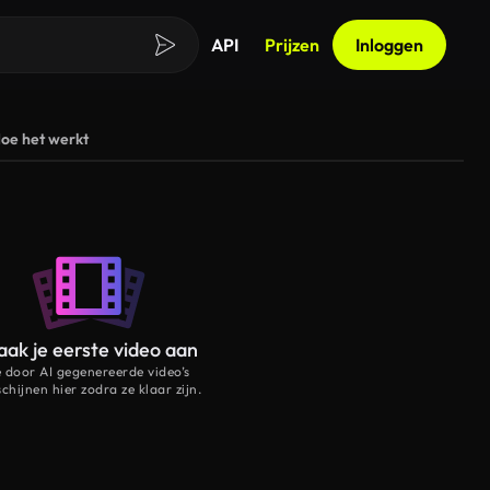
API
Prijzen
Inloggen
oe het werkt
ak je eerste video aan
e door AI gegenereerde video’s
schijnen hier zodra ze klaar zijn.