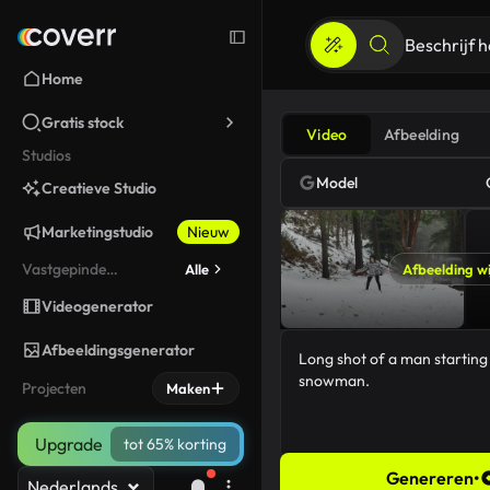
Home
Gratis stock
Video
Afbeelding
Studios
Model
Creatieve Studio
Marketingstudio
Nieuw
Vastgepinde
Alle
Afbeelding wi
gereedschappen
Videogenerator
Afbeeldingsgenerator
Projecten
Maken
Upgrade
tot 65% korting
Genereren
•
Nederlands
47/5000