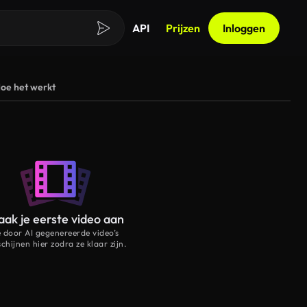
API
Prijzen
Inloggen
oe het werkt
ak je eerste video aan
e door AI gegenereerde video’s
schijnen hier zodra ze klaar zijn.