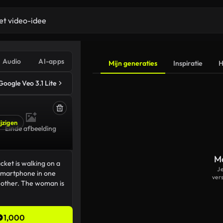
Audio
AI-apps
Mijn generaties
Inspiratie
H
Google Veo 3.1 Lite
jzigen
Einde afbeelding
Ma
J
ver
1,000