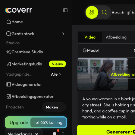
Home
Gratis stock
Video
Afbeelding
Studios
Model
Creatieve Studio
Marketingstudio
Nieuw
Vastgepinde
Alle
Afbeelding wi
gereedschappen
Videogenerator
Afbeeldingsgenerator
Projecten
Maken
Upgrade
tot 65% korting
Genereren
•
Nederlands
170/5000