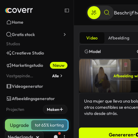
Home
Gratis stock
Video
Afbeelding
Studios
Model
Creatieve Studio
Marketingstudio
Nieuw
Vastgepinde
Alle
Afbeelding wi
gereedschappen
Videogenerator
Afbeeldingsgenerator
Projecten
Maken
Upgrade
tot 65% korting
Genereren
•
Nederlands
109/5000