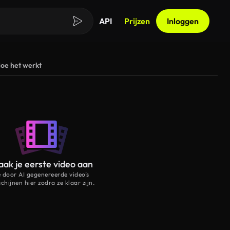
API
Prijzen
Inloggen
oe het werkt
ak je eerste video aan
e door AI gegenereerde video’s
schijnen hier zodra ze klaar zijn.