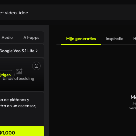
Audio
AI-apps
Mijn generaties
Inspiratie
H
Google Veo 3.1 Lite
jzigen
Einde afbeelding
Ma
J
ver
1,000