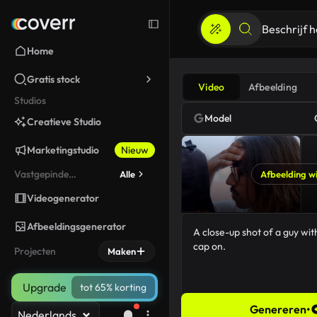
Home
Gratis stock
Video
Afbeelding
Studios
Model
Creatieve Studio
Marketingstudio
Nieuw
Vastgepinde
Alle
Afbeelding wi
gereedschappen
Videogenerator
Afbeeldingsgenerator
Projecten
Maken
Upgrade
tot 65% korting
Genereren
•
Nederlands
57/5000