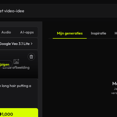
Audio
AI-apps
Mijn generaties
Inspiratie
H
Google Veo 3.1 Lite
jzigen
Einde afbeelding
Ma
J
ver
1,000