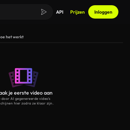
API
Prijzen
Inloggen
oe het werkt
ak je eerste video aan
e door AI gegenereerde video’s
schijnen hier zodra ze klaar zijn.