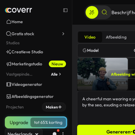
Home
Gratis stock
Video
Afbeelding
Studios
Model
Creatieve Studio
Marketingstudio
Nieuw
Vastgepinde
Alle
Afbeelding wi
gereedschappen
Videogenerator
Afbeeldingsgenerator
Projecten
Maken
Upgrade
tot 65% korting
Genereren
•
Nederlands
91/5000