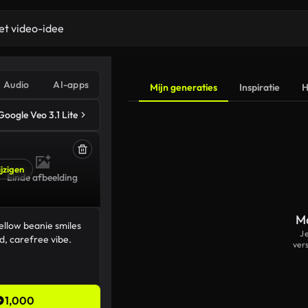
Audio
AI-apps
Mijn generaties
Inspiratie
H
Google Veo 3.1 Lite
jzigen
Einde afbeelding
Ma
J
ver
1,000