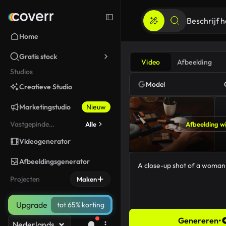
Home
Gratis stock
Video
Afbeelding
Studios
Model
Creatieve Studio
Marketingstudio
Nieuw
Vastgepinde
Alle
Afbeelding wi
gereedschappen
Videogenerator
Afbeeldingsgenerator
Projecten
Maken
Upgrade
tot 65% korting
Genereren
•
Nederlands
46/5000