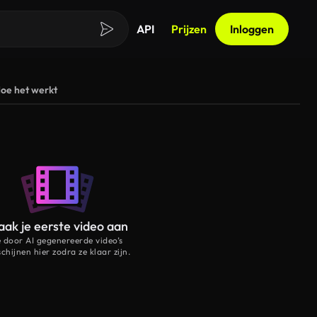
API
Prijzen
Inloggen
oe het werkt
ak je eerste video aan
e door AI gegenereerde video’s
schijnen hier zodra ze klaar zijn.