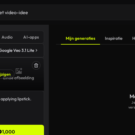
Audio
AI-apps
Mijn generaties
Inspiratie
H
Google Veo 3.1 Lite
jzigen
Einde afbeelding
Ma
J
ver
1,000