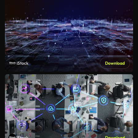
iStock
Download
iStock
Download