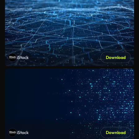
iStock
Download
iStock
Download