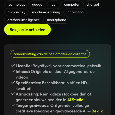
technology
gadget
tech
computer
chatgpt
midjourney
machine learning
innovation
artificial intelligence
smartphone
Bekijk alle artikelen
Samenvatting van de beeldmateriaalcollectie
Licentie:
Royaltyvrij voor commercieel gebruik
Inhoud:
Originele en door AI gegenereerde
video's
Specificaties:
Beschikbaar in 4K en HD-
kwaliteit
Aanpassing:
Remix deze stockbeelden of
genereer nieuwe beelden in
AI Studio.
Toegangsniveaus:
Ontgrendel volledige
creatieve toegang en geavanceerde AI —
Bekijk