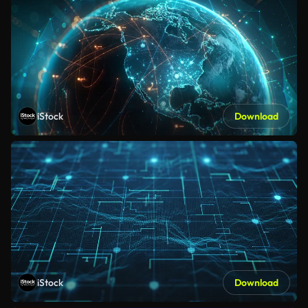
iStock
Download
iStock
Download