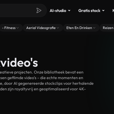
AI-studio
Gratis stock
- Fitness
Aerial Videografie
Eten En Drinken
Reizen
video's
eatieve projecten. Onze bibliotheek bevat een
sen gefilmde video's – die echte momenten en
ke, door AI gegenereerde stockclips voor herhalende
en zijn royaltyvrij en geoptimaliseerd voor 4K-