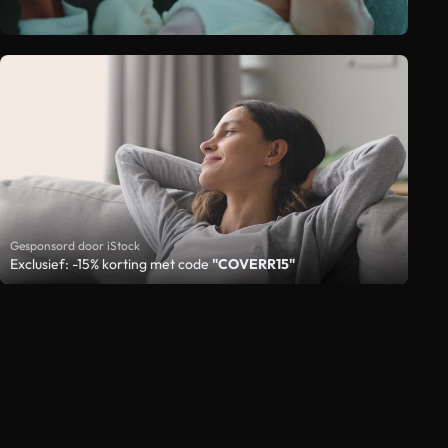
Gesponsord door iStock
Exclusief: -15% korting met code
"COVERR15"