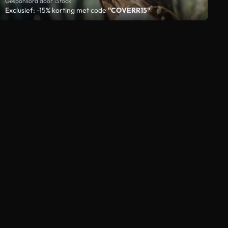
Gesponsord door iStock
Exclusief: -15% korting met code
"COVERR15"