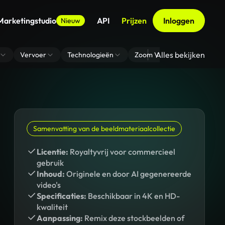
Marketingstudio
API
Prijzen
Inloggen
Nieuw
Alles bekijken
Vervoer
Technologieën
Zoom Virtuele Achtergrond
Samenvatting van de beeldmateriaalcollectie
Licentie:
Royaltyvrij voor commercieel
gebruik
Inhoud:
Originele en door AI gegenereerde
video's
Specificaties:
Beschikbaar in 4K en HD-
kwaliteit
Aanpassing:
Remix deze stockbeelden of