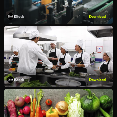
iStock
Download
iStock
Download