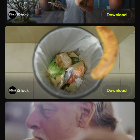
iStock
Download
iStock
Download