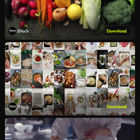
iStock
Download
iStock
Download