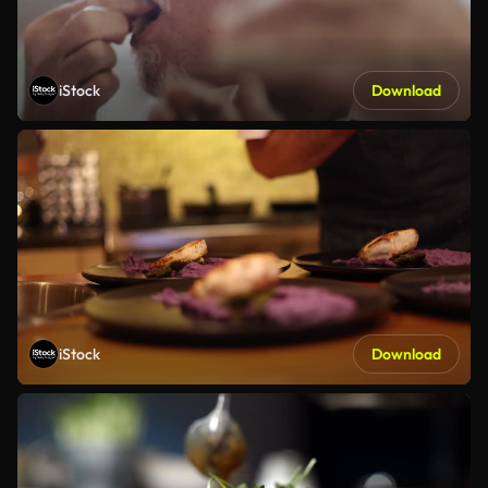
iStock
Download
iStock
Download