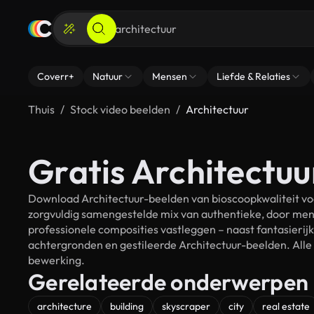
Coverr+
Natuur
Mensen
Liefde & Relaties
Thuis
Stock video beelden
Architectuur
Gratis Architectuu
Download Architectuur-beelden van bioscoopkwaliteit voo
zorgvuldig samengestelde mix van authentieke, door men
professionele composities vastleggen – naast fantasierij
achtergronden en gestileerde Architectuur-beelden. Alle 
bewerking.
Gerelateerde onderwerpen
architecture
building
skyscraper
city
real estate