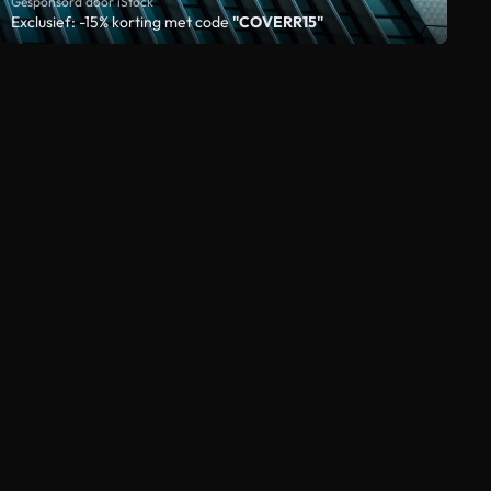
Gesponsord door iStock
Exclusief: -15% korting met code
"COVERR15"