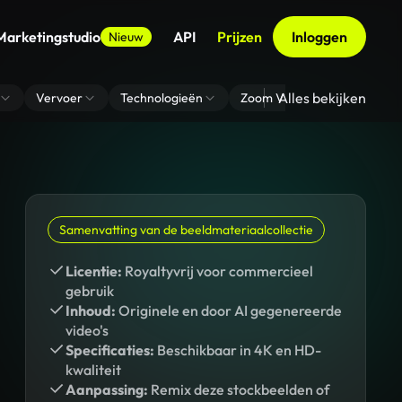
Marketingstudio
API
Prijzen
Inloggen
Nieuw
Alles bekijken
Vervoer
Technologieën
Zoom Virtuele Achtergrond
Samenvatting van de beeldmateriaalcollectie
Licentie:
Royaltyvrij voor commercieel
gebruik
Inhoud:
Originele en door AI gegenereerde
video's
Specificaties:
Beschikbaar in 4K en HD-
kwaliteit
Aanpassing:
Remix deze stockbeelden of