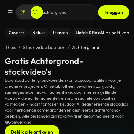
Inloggen
Alles bekijken
Coverr+
Natuur
Mensen
Liefde & Relaties
- Fitness
Thuis
Stock video beelden
Achtergrond
Gratis Achtergrond-
stockvideo's
Download achtergrond-beelden van bioscoopkwaliteit voor je
creatieve projecten. Onze bibliotheek bevat een zorgvuldig
samengestelde mix van authentieke, door mensen gefilmde
video's – die echte momenten en professionele composities
vastleggen – naast fantasierijke, door AI gegenereerde stockclips
voor herhalende achtergronden en gestileerde achtergrond-
beelden. Alle bestanden zijn royaltyvrij en geoptimaliseerd voor
4K-bewerking.
Bekijk alle artikelen