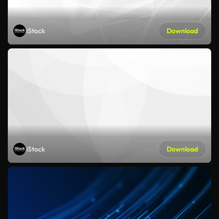
iStock
Download
iStock
Download