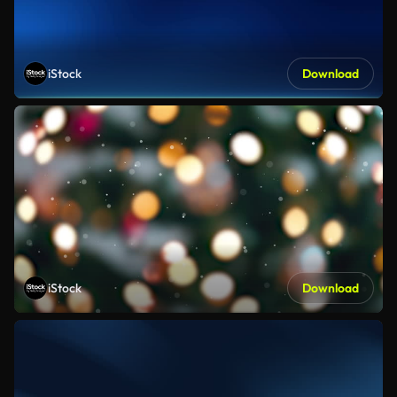
iStock
Download
iStock
Download