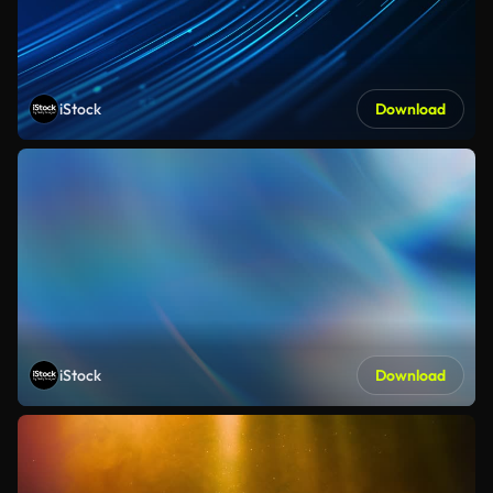
iStock
Download
iStock
Download