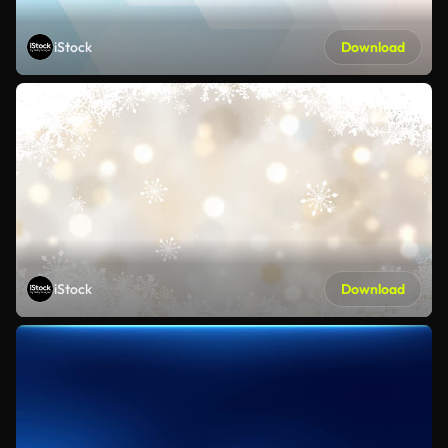
iStock
Download
iStock
Download