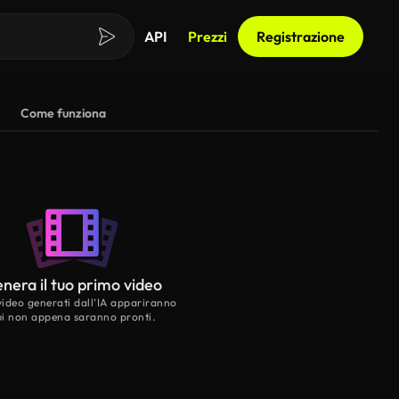
API
Prezzi
Registrazione
Come funziona
nera il tuo primo video
 video generati dall’IA appariranno
ui non appena saranno pronti.