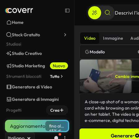
Home
Stock Gratuito
Video
Immagine
Aud
Studiosi
Modello
Studio Creativo
Studio Marketing
Nuovo
Strumenti bloccati
Tutto
Cambia imm
Generatore di Video
Generatore di Immagini
Progetti
Crea
Aggiornamento
fino al
65% di
Generare
•
sconto
Italiano
182/5000