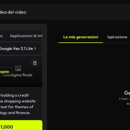
io
Applicazioni di intelligenza artificiale
Le mie generazioni
Ispirazione
Google Veo 3.1 Lite
agine
Immagine finale
Ge
I tuoi
q
1,000