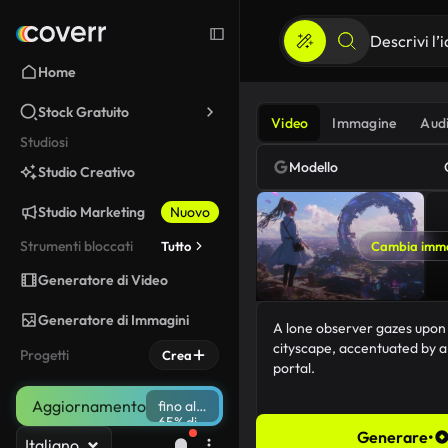
Home
Stock Gratuito
Video
Immagine
Aud
Studiosi
Modello
Studio Creativo
Studio Marketing
Nuovo
Strumenti bloccati
Tutto
Cambia imm
Generatore di Video
Generatore di Immagini
Progetti
Crea
Aggiornamento
fino al
65% di
Generare
•
sconto
Italiano
94/5000