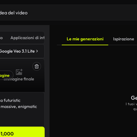
io
Applicazioni di intelligenza artificiale
Le mie generazioni
Ispirazione
Google Veo 3.1 Lite
agine
Immagine finale
Ge
I tuoi
q
1,000