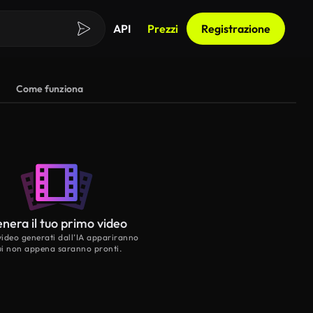
API
Prezzi
Registrazione
Come funziona
nera il tuo primo video
 video generati dall’IA appariranno
ui non appena saranno pronti.