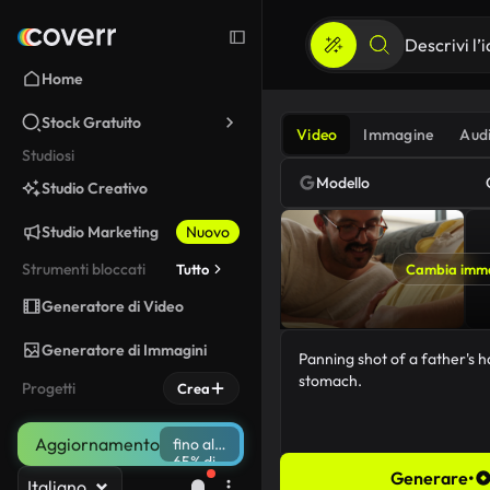
Home
Stock Gratuito
Video
Immagine
Aud
Studiosi
Modello
Studio Creativo
Studio Marketing
Nuovo
Strumenti bloccati
Tutto
Cambia imm
Generatore di Video
Generatore di Immagini
Progetti
Crea
Aggiornamento
fino al
65% di
Generare
•
sconto
Italiano
56/5000