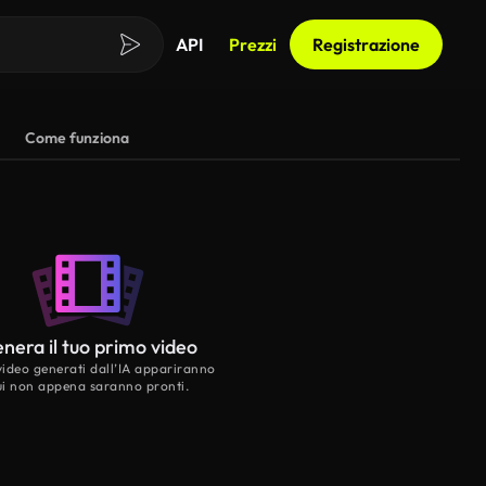
API
Prezzi
Registrazione
Come funziona
nera il tuo primo video
 video generati dall’IA appariranno
ui non appena saranno pronti.