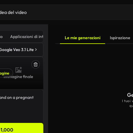
io
Applicazioni di intelligenza artificiale
Le mie generazioni
Ispirazione
Google Veo 3.1 Lite
agine
Immagine finale
Ge
I tuoi
q
1,000